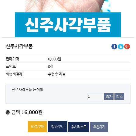
신주사각부품
판매가격
6,000원
포인트
0점
배송비결제
수령후 지불
신주사각부품
(+0원)
증가
감소
총 금액 : 6,000원
위시리스트
추천하기