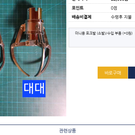
포인트
0점
배송비결제
수령후 지불
미니용 포크발 (소발)/수입 부품
(+0원)
관련상품