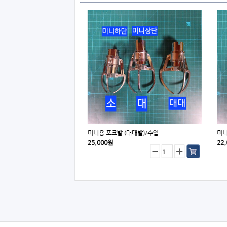
미니용 포크발 (대대발)/수입
미니
25,000원
22