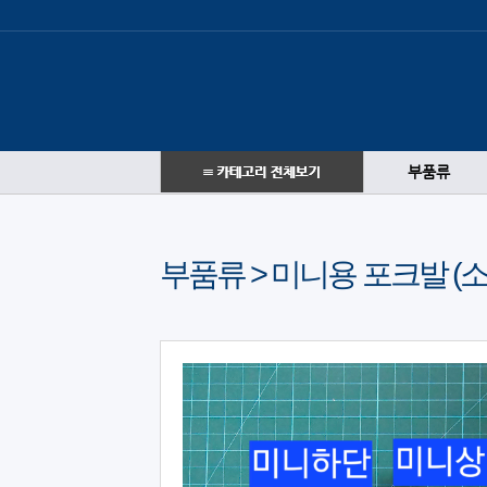
부품류
부품류 > 미니용 포크발 (소