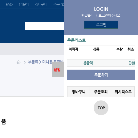
FAQ
1:1문의
장바구니
주문리스트
위시리스트
LOGIN
반갑습니다. 로그인해주세요.
로그인
주문리스트
이미지
상품
수량
취소
부품류 > 미니용 포크발 (소발)/수입 부품
0
총금액
원
닫힘
주문하기
장바구니
주문조회
위시리스트
TOP
부품