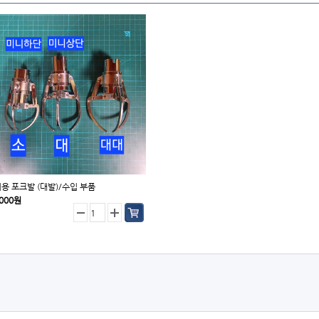
용 포크발 (대발)/수입 부품
,000원