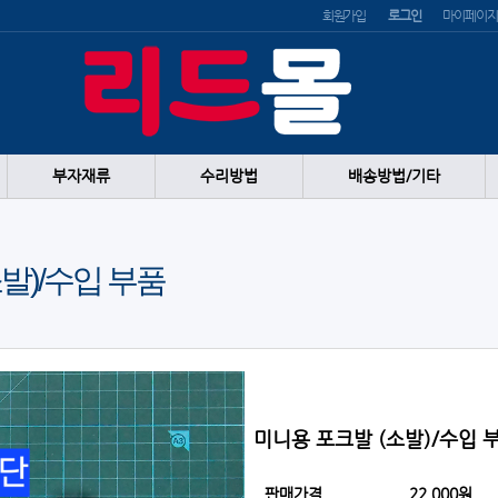
회원가입
로그인
마이페이지
부자재류
수리방법
배송방법/기타
발)/수입 부품
미니용 포크발 (소발)/수입 
판매가격
22,000원