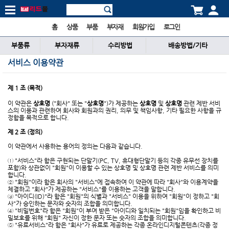
홈
상품
부품
부자재
회원가입
로그인
부품류
부자재류
수리방법
배송방법/기타
서비스 이용약관
제 1 조 (목적)
이 약관은
상호명
("회사" 또는 "
상호명
")가 제공하는
상호명
및
상호명
관련 제반 서비
스의 이용과 관련하여 회사와 회원과의 권리, 의무 및 책임사항, 기타 필요한 사항을 규
정함을 목적으로 합니다.
제 2 조 (정의)
이 약관에서 사용하는 용어의 정의는 다음과 같습니다.
① "서비스"라 함은 구현되는 단말기(PC, TV, 휴대형단말기 등의 각종 유무선 장치를
포함)와 상관없이 "회원"이 이용할 수 있는 상호명 및 상호명 관련 제반 서비스를 의미
합니다.
② "회원"이라 함은 회사의 "서비스"에 접속하여 이 약관에 따라 "회사"와 이용계약을
체결하고 "회사"가 제공하는 "서비스"를 이용하는 고객을 말합니다.
③ "아이디(ID)"라 함은 "회원"의 식별과 "서비스" 이용을 위하여 "회원"이 정하고 "회
사"가 승인하는 문자와 숫자의 조합을 의미합니다.
④ "비밀번호"라 함은 "회원"이 부여 받은 "아이디와 일치되는 "회원"임을 확인하고 비
밀보호를 위해 "회원" 자신이 정한 문자 또는 숫자의 조합을 의미합니다.
⑤ "유료서비스"라 함은 "회사"가 유료로 제공하는 각종 온라인디지털콘텐츠(각종 정