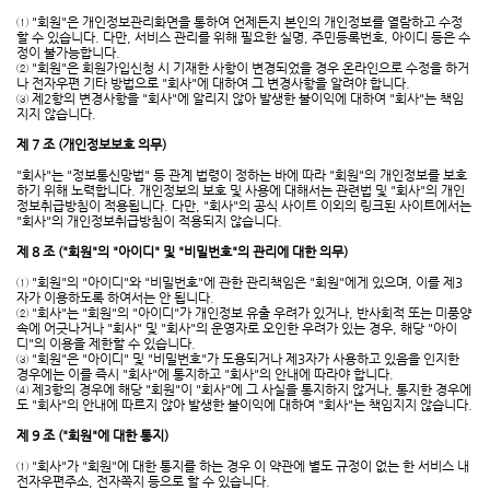
① "회원"은 개인정보관리화면을 통하여 언제든지 본인의 개인정보를 열람하고 수정
할 수 있습니다. 다만, 서비스 관리를 위해 필요한 실명, 주민등록번호, 아이디 등은 수
정이 불가능합니다.
② "회원"은 회원가입신청 시 기재한 사항이 변경되었을 경우 온라인으로 수정을 하거
나 전자우편 기타 방법으로 "회사"에 대하여 그 변경사항을 알려야 합니다.
③ 제2항의 변경사항을 "회사"에 알리지 않아 발생한 불이익에 대하여 "회사"는 책임
지지 않습니다.
제 7 조 (개인정보보호 의무)
"회사"는 "정보통신망법" 등 관계 법령이 정하는 바에 따라 "회원"의 개인정보를 보호
하기 위해 노력합니다. 개인정보의 보호 및 사용에 대해서는 관련법 및 "회사"의 개인
정보취급방침이 적용됩니다. 다만, "회사"의 공식 사이트 이외의 링크된 사이트에서는
"회사"의 개인정보취급방침이 적용되지 않습니다.
제 8 조 ("회원"의 "아이디" 및 "비밀번호"의 관리에 대한 의무)
① "회원"의 "아이디"와 "비밀번호"에 관한 관리책임은 "회원"에게 있으며, 이를 제3
자가 이용하도록 하여서는 안 됩니다.
② "회사"는 "회원"의 "아이디"가 개인정보 유출 우려가 있거나, 반사회적 또는 미풍양
속에 어긋나거나 "회사" 및 "회사"의 운영자로 오인한 우려가 있는 경우, 해당 "아이
디"의 이용을 제한할 수 있습니다.
③ "회원"은 "아이디" 및 "비밀번호"가 도용되거나 제3자가 사용하고 있음을 인지한
경우에는 이를 즉시 "회사"에 통지하고 "회사"의 안내에 따라야 합니다.
④ 제3항의 경우에 해당 "회원"이 "회사"에 그 사실을 통지하지 않거나, 통지한 경우에
도 "회사"의 안내에 따르지 않아 발생한 불이익에 대하여 "회사"는 책임지지 않습니다.
제 9 조 ("회원"에 대한 통지)
① "회사"가 "회원"에 대한 통지를 하는 경우 이 약관에 별도 규정이 없는 한 서비스 내
전자우편주소, 전자쪽지 등으로 할 수 있습니다.