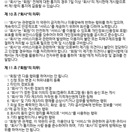
② "회사"는 "회원" 전체에 대한 통지의 경우 7일 이상 "회사"의 게시판에 게시함으로
써 제1항의 통지에 갈음할 수 있습니다.
제 10 조 ("회사"의 의무)
① "회사"는 관련법과 이 약관이 금지하거나 미풍양속에 반하는 행위를 하지 않으며,
계속적이고 안정적으로 "서비스"를 제공하기 위하여 최선을 다하여 노력합니다.
② "회사"는 "회원"이 안전하게 "서비스"를 이용할 수 있도록 개인정보(신용정보 포함)
보호를 위해 보안시스템을 갖추어야 하며 개인정보취급방침을 공시하고 준수합니다.
③ "회사"는 서비스이용과 관련하여 발생하는 이용자의 불만 또는 피해구제요청을 적
절하게 처리할 수 있도록 필요한 인력 및 시스템을 구비합니다.
④ "회사"는 서비스이용과 관련하여 "회원"으로부터 제기된 의견이나 불만이 정당하다
고 인정할 경우에는 이를 처리하여야 합니다. "회원"이 제기한 의견이나 불만사항에 대
해서는 게시판을 활용하거나 전자우편 등을 통하여 "회원"에게 처리과정 및 결과를 전
달합니다.
제 11 조 ("회원"의 의무)
① "회원"은 다음 행위를 하여서는 안 됩니다.
1.신청 또는 변경 시 허위내용의 등록
2.타인의 정보도용
3."회사"가 게시한 정보의 변경
4."회사"가 정한 정보 이외의 정보(컴퓨터 프로그램 등) 등의 송신 또는 게시
5."회사"와 기타 제3자의 저작권 등 지적재산권에 대한 침해
6."회사" 및 기타 제3자의 명예를 손상시키거나 업무를 방해하는 행위
7.외설 또는 폭력적인 메시지, 화상, 음성, 기타 공서양속에 반하는 정보를 "서비
스"에 공개 또는 게시하는 행위
8.회사의 동의 없이 영리를 목적으로 "서비스"를 사용하는 행위
9.기타 불법적이거나 부당한 행위
② "회원"은 관계법, 이 약관의 규정, 이용안내 및 "서비스"와 관련하여 공지한 주의사
항, "회사"가 통지하는 사항 등을 준수하여야 하며, 기타 "회사"의 업무에 방해되는 행
위를 하여서는 안 됩니다.