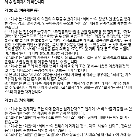
제 후 탈퇴하시기 바랍니다.
제 20 조 (이용제한 등)
① "회사"는 "회원"이 이 약관의 의무를 위반하거나 "서비스"의 정상적인 운영을 방해
한 경우, 경고, 일시정지, 영구이용정지 등으로 "서비스" 이용을 단계적으로 제한할 수
있습니다.
② "회사"는 전항에도 불구하고, "주민등록법"을 위반한 명의도용 및 결제도용, "저작
권법" 및 "컴퓨터프로그램보호법"을 위반한 불법프로그램의 제공 및 운영방해, "정보
통신망법"을 위반한 불법통신 및 해킹, 악성프로그램의 배포, 접속권한 초과행위 등과
같이 관련법을 위반한 경우에는 즉시 영구이용정지를 할 수 있습니다. 본 항에 따른 영
구이용정지 시 "서비스" 이용을 통해 획득한 "포인트" 및 기타 혜택 등도 모두 소멸되
며, "회사"는 이에 대해 별도로 보상하지 않습니다.
③ "회사"는 "회원"이 계속해서 3개월 이상 로그인하지 않는 경우, 회원정보의 보호 및
운영의 효율성을 위해 이용을 제한할 수 있습니다.
④ "회사"는 본 조의 이용제한 범위 내에서 제한의 조건 및 세부내용은 이용제한정책
및 개별 서비스상의 운영정책에서 정하는 바에 의합니다.
⑤ 본 조에 따라 "서비스" 이용을 제한하거나 계약을 해지하는 경우에는 "회사"는 제9
조["회원"에 대한 통지]에 따라 통지합니다.
⑥ "회원"은 본 조에 따른 이용제한 등에 대해 "회사"가 정한 절차에 따라 이의신청을
할 수 있습니다. 이 때 이의가 정당하다고 "회사"가 인정하는 경우 "회사"는 즉시 "서비
스"의 이용을 재개합니다.
제 21 조 (책임제한)
① "회사"는 천재지변 또는 이에 준하는 불가항력으로 인하여 "서비스"를 제공할 수 없
는 경우에는 "서비스" 제공에 관한 책임이 면제됩니다.
② "회사"는 "회원"의 귀책사유로 인한 "서비스" 이용의 장애에 대하여는 책임을 지지
않습니다.
③ "회사"는 "회원"이 "서비스"와 관련하여 게재한 정보, 자료, 사실의 신뢰도, 정확성
등의 내용에 관하여는 책임을 지지 않습니다.
④ "회사"는 "회원" 간 또는 "회원"과 제3자 상호간에 "서비스"를 매개로 하여 거래 등