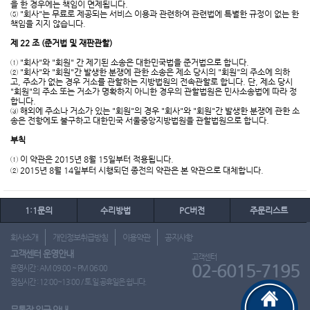
을 한 경우에는 책임이 면제됩니다.
⑤ "회사"는 무료로 제공되는 서비스 이용과 관련하여 관련법에 특별한 규정이 없는 한
책임을 지지 않습니다.
제 22 조 (준거법 및 재판관할)
① "회사"와 "회원" 간 제기된 소송은 대한민국법을 준거법으로 합니다.
② "회사"와 "회원"간 발생한 분쟁에 관한 소송은 제소 당시의 "회원"의 주소에 의하
고, 주소가 없는 경우 거소를 관할하는 지방법원의 전속관할로 합니다. 단, 제소 당시
"회원"의 주소 또는 거소가 명확하지 아니한 경우의 관할법원은 민사소송법에 따라 정
합니다.
③ 해외에 주소나 거소가 있는 "회원"의 경우 "회사"와 "회원"간 발생한 분쟁에 관한 소
송은 전항에도 불구하고 대한민국 서울중앙지방법원을 관할법원으로 합니다.
부칙
① 이 약관은 2015년 8월 15일부터 적용됩니다.
② 2015년 8월 14일부터 시행되던 종전의 약관은 본 약관으로 대체합니다.
1:1문의
수리방법
PC버전
주문리스트
회사소개
개인정보취급방침
이용약관
공지사항
고객센터 운영안내
고객센터
02-6015-7195
운영시간 : AM 09:00 ~ PM 06:00
점심시간 : 12:00~13:00 / 토.일.공휴일은 쉽니다.
무통장 입금 안내