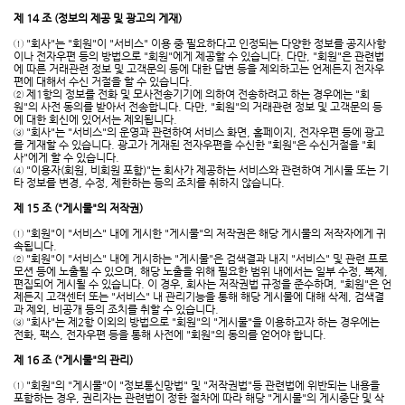
제 14 조 (정보의 제공 및 광고의 게재)
① "회사"는 "회원"이 "서비스" 이용 중 필요하다고 인정되는 다양한 정보를 공지사항
이나 전자우편 등의 방법으로 "회원"에게 제공할 수 있습니다. 다만, "회원"은 관련법
에 따른 거래관련 정보 및 고객문의 등에 대한 답변 등을 제외하고는 언제든지 전자우
편에 대해서 수신 거절을 할 수 있습니다.
② 제1항의 정보를 전화 및 모사전송기기에 의하여 전송하려고 하는 경우에는 "회
원"의 사전 동의를 받아서 전송합니다. 다만, "회원"의 거래관련 정보 및 고객문의 등
에 대한 회신에 있어서는 제외됩니다.
③ "회사"는 "서비스"의 운영과 관련하여 서비스 화면, 홈페이지, 전자우편 등에 광고
를 게재할 수 있습니다. 광고가 게재된 전자우편을 수신한 "회원"은 수신거절을 "회
사"에게 할 수 있습니다.
④ "이용자(회원, 비회원 포함)"는 회사가 제공하는 서비스와 관련하여 게시물 또는 기
타 정보를 변경, 수정, 제한하는 등의 조치를 취하지 않습니다.
제 15 조 ("게시물"의 저작권)
① "회원"이 "서비스" 내에 게시한 "게시물"의 저작권은 해당 게시물의 저작자에게 귀
속됩니다.
② "회원"이 "서비스" 내에 게시하는 "게시물"은 검색결과 내지 "서비스" 및 관련 프로
모션 등에 노출될 수 있으며, 해당 노출을 위해 필요한 범위 내에서는 일부 수정, 복제,
편집되어 게시될 수 있습니다. 이 경우, 회사는 저작권법 규정을 준수하며, "회원"은 언
제든지 고객센터 또는 "서비스" 내 관리기능을 통해 해당 게시물에 대해 삭제, 검색결
과 제외, 비공개 등의 조치를 취할 수 있습니다.
③ "회사"는 제2항 이외의 방법으로 "회원"의 "게시물"을 이용하고자 하는 경우에는
전화, 팩스, 전자우편 등을 통해 사전에 "회원"의 동의를 얻어야 합니다.
제 16 조 ("게시물"의 관리)
① "회원"의 "게시물"이 "정보통신망법" 및 "저작권법"등 관련법에 위반되는 내용을
포함하는 경우, 권리자는 관련법이 정한 절차에 따라 해당 "게시물"의 게시중단 및 삭