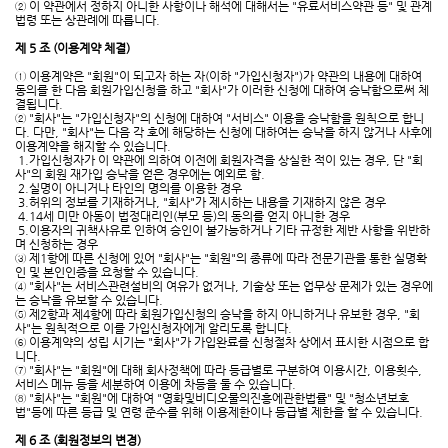
② 이 약관에서 정하지 아니한 사항이나 해석에 대해서는 "유료서비스약관 등" 및 관계
법령 또는 상관례에 따릅니다.
제 5 조 (이용계약 체결)
① 이용계약은 "회원"이 되고자 하는 자(이하 "가입신청자")가 약관의 내용에 대하여
동의를 한 다음 회원가입신청을 하고 "회사"가 이러한 신청에 대하여 승낙함으로써 체
결됩니다.
② "회사"는 "가입신청자"의 신청에 대하여 "서비스" 이용을 승낙함을 원칙으로 합니
다. 다만, "회사"는 다음 각 호에 해당하는 신청에 대하여는 승낙을 하지 않거나 사후에
이용계약을 해지할 수 있습니다.
1.가입신청자가 이 약관에 의하여 이전에 회원자격을 상실한 적이 있는 경우, 단 "회
사"의 회원 재가입 승낙을 얻은 경우에는 예외로 함.
2.실명이 아니거나 타인의 명의를 이용한 경우
3.허위의 정보를 기재하거나, "회사"가 제시하는 내용을 기재하지 않은 경우
4.14세 미만 아동이 법정대리인(부모 등)의 동의를 얻지 아니한 경우
5.이용자의 귀책사유로 인하여 승인이 불가능하거나 기타 규정한 제반 사항을 위반하
며 신청하는 경우
③ 제1항에 따른 신청에 있어 "회사"는 "회원"의 종류에 따라 전문기관을 통한 실명확
인 및 본인인증을 요청할 수 있습니다.
④ "회사"는 서비스관련설비의 여유가 없거나, 기술상 또는 업무상 문제가 있는 경우에
는 승낙을 유보할 수 있습니다.
⑤ 제2항과 제4항에 따라 회원가입신청의 승낙을 하지 아니하거나 유보한 경우, "회
사"는 원칙적으로 이를 가입신청자에게 알리도록 합니다.
⑥ 이용계약의 성립 시기는 "회사"가 가입완료를 신청절차 상에서 표시한 시점으로 합
니다.
⑦ "회사"는 "회원"에 대해 회사정책에 따라 등급별로 구분하여 이용시간, 이용횟수,
서비스 메뉴 등을 세분하여 이용에 차등을 둘 수 있습니다.
⑧ "회사"는 "회원"에 대하여 "영화및비디오물의진흥에관한법률" 및 "청소년보호
법"등에 따른 등급 및 연령 준수를 위해 이용제한이나 등급별 제한을 할 수 있습니다.
제 6 조 (회원정보의 변경)