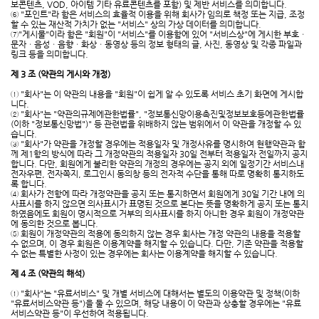
보콘텐츠, VOD, 아이템 기타 유료콘텐츠를 포함) 및 제반 서비스를 의미합니다.
⑥ "포인트"라 함은 서비스의 효율적 이용을 위해 회사가 임의로 책정 또는 지급, 조정
할 수 있는 재산적 가치가 없는 "서비스" 상의 가상 데이터를 의미합니다.
⑦"게시물"이라 함은 "회원"이 "서비스"를 이용함에 있어 "서비스상"에 게시한 부호ㆍ
문자ㆍ음성ㆍ음향ㆍ화상ㆍ동영상 등의 정보 형태의 글, 사진, 동영상 및 각종 파일과
링크 등을 의미합니다.
제 3 조 (약관의 게시와 개정)
① "회사"는 이 약관의 내용을 "회원"이 쉽게 알 수 있도록 서비스 초기 화면에 게시합
니다.
② "회사"는 "약관의규제에관한법률", "정보통신망이용촉진및정보보호등에관한법률
(이하 "정보통신망법")" 등 관련법을 위배하지 않는 범위에서 이 약관을 개정할 수 있
습니다.
③ "회사"가 약관을 개정할 경우에는 적용일자 및 개정사유를 명시하여 현행약관과 함
께 제1항의 방식에 따라 그 개정약관의 적용일자 30일 전부터 적용일자 전일까지 공지
합니다. 다만, 회원에게 불리한 약관의 개정의 경우에는 공지 외에 일정기간 서비스내
전자우편, 전자쪽지, 로그인시 동의창 등의 전자적 수단을 통해 따로 명확히 통지하도
록 합니다.
④ 회사가 전항에 따라 개정약관을 공지 또는 통지하면서 회원에게 30일 기간 내에 의
사표시를 하지 않으면 의사표시가 표명된 것으로 본다는 뜻을 명확하게 공지 또는 통지
하였음에도 회원이 명시적으로 거부의 의사표시를 하지 아니한 경우 회원이 개정약관
에 동의한 것으로 봅니다.
⑤ 회원이 개정약관의 적용에 동의하지 않는 경우 회사는 개정 약관의 내용을 적용할
수 없으며, 이 경우 회원은 이용계약을 해지할 수 있습니다. 다만, 기존 약관을 적용할
수 없는 특별한 사정이 있는 경우에는 회사는 이용계약을 해지할 수 있습니다.
제 4 조 (약관의 해석)
① "회사"는 "유료서비스" 및 개별 서비스에 대해서는 별도의 이용약관 및 정책(이하
"유료서비스약관 등")을 둘 수 있으며, 해당 내용이 이 약관과 상충할 경우에는 "유료
서비스약관 등"이 우선하여 적용됩니다.