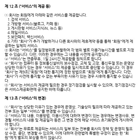
제 12 조 ("서비스"의 제공 등)
① 회사는 회원에게 아래와 같은 서비스를 제공합니다.
1.검색 서비스
2.개방형 서비스(블로그, 카페 등)
3.게시판형 서비스(지식iN, 뉴스 등)
4.메일서비스
5.보안패치, 백신서비스
6.기타 "회사"가 추가 개발하거나 다른 회사와의 제휴계약 등을 통해 "회원"에게 제
공하는 일체의 서비스
② 회사는 "서비스"를 일정범위로 분할하여 각 범위 별로 이용가능시간을 별도로 지정
할 수 있습니다. 다만, 이러한 경우에는 그 내용을 사전에 공지합니다.
③ "서비스"는 연중무휴, 1일 24시간 제공함을 원칙으로 합니다.
④ "회사"는 컴퓨터 등 정보통신설비의 보수점검, 교체 및 고장, 통신두절 또는 운영상
상당한 이유가 있는 경우 "서비스"의 제공을 일시적으로 중단할 수 있습니다. 이 경우
"회사"는 제9조["회원"에 대한 통지]에 정한 방법으로 "회원"에게 통지합니다. 다만,
"회사"가 사전에 통지할 수 없는 부득이한 사유가 있는 경우 사후에 통지할 수 있습니
다.
⑤ "회사"는 서비스의 제공에 필요한 경우 정기점검을 실시할 수 있으며, 정기점검시간
은 서비스제공화면에 공지한 바에 따릅니다.
제 13 조 ("서비스"의 변경)
① "회사"는 상당한 이유가 있는 경우에 운영상, 기술상의 필요에 따라 제공하고 있는
전부 또는 일부 "서비스"를 변경할 수 있습니다.
② "서비스"의 내용, 이용방법, 이용시간에 대하여 변경이 있는 경우에는 변경사유, 변
경될 서비스의 내용 및 제공일자 등은 그 변경 전에 해당 서비스 초기화면에 게시하여
야 합니다.
③ "회사"는 무료로 제공되는 서비스의 일부 또는 전부를 회사의 정책 및 운영의 필요
상 수정, 중단, 변경할 수 있으며, 이에 대하여 관련법에 특별한 규정이 없는 한 "회
원"에게 별도의 보상을 하지 않습니다.