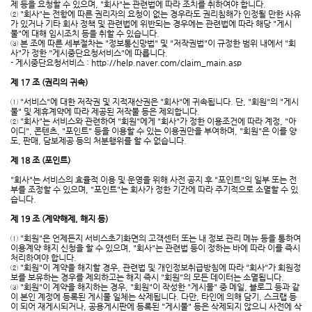
제 등을 요청할 수 있으며, "회사"는 관련법에 따라 조치를 취하여야 합니다.
② "회사"는 전항에 따른 권리자의 요청이 없는 경우라도 권리침해가 인정될 만한 사유
가 있거나 기타 회사 정책 및 관련법에 위반되는 경우에는 관련법에 따라 해당 "게시
물"에 대해 임시조치 등을 취할 수 있습니다.
③ 본 조에 따른 세부절차는 "정보통신망법" 및 "저작권법"이 규정한 범위 내에서 "회
사"가 정한 "게시중단요청서비스"에 따릅니다.
- 게시중단요청서비스 :
http://help.naver.com/claim_main.asp
제 17 조 (권리의 귀속)
① "서비스"에 대한 저작권 및 지적재산권은 "회사"에 귀속됩니다. 단, "회원"의 "게시
물" 및 제휴계약에 따라 제공된 저작물 등은 제외합니다.
② "회사"는 서비스와 관련하여 "회원"에게 "회사"가 정한 이용조건에 따라 계정, "아
이디", 콘텐츠, "포인트" 등을 이용할 수 있는 이용권만을 부여하며, "회원"은 이를 양
도, 판매, 담보제공 등의 처분행위를 할 수 없습니다.
제 18 조 (포인트)
"회사"는 서비스의 효율적 이용 및 운영을 위해 사전 공지 후 "포인트"의 일부 또는 전
부를 조정할 수 있으며, "포인트"는 회사가 정한 기간에 따라 주기적으로 소멸할 수 있
습니다.
제 19 조 (계약해제, 해지 등)
① "회원"은 언제든지 서비스초기화면의 고객센터 또는 내 정보 관리 메뉴 등을 통하여
이용계약 해지 신청을 할 수 있으며, "회사"는 관련법 등이 정하는 바에 따라 이를 즉시
처리하여야 합니다.
② "회원"이 계약을 해지할 경우, 관련법 및 개인정보취급방침에 따라 "회사"가 회원정
보를 보유하는 경우를 제외하고는 해지 즉시 "회원"의 모든 데이터는 소멸됩니다.
③ "회원"이 계약을 해지하는 경우, "회원"이 작성한 "게시물" 중 메일, 블로그 등과 같
이 본인 계정에 등록된 게시물 일체는 삭제됩니다. 다만, 타인에 의해 담기, 스크랩 등
이 되어 재게시되거나, 공용게시판에 등록된 "게시물" 등은 삭제되지 않으니 사전에 삭