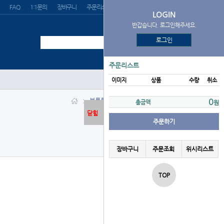
FAQ
1:1문의
장바구니
주문리스트
위시리스트
LOGIN
반갑습니다. 로그인해주세요.
로그인
주문리스트
이미지
상품
수량
취소
부품류 > 솔통위아래링
0
총금액
원
닫힘
주문하기
장바구니
주문조회
위시리스트
TOP