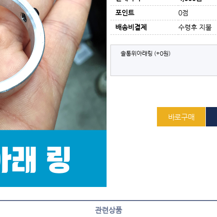
포인트
0점
배송비결제
수령후 지불
솔통위아래링
(+0원)
관련상품