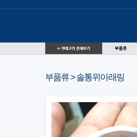
부품류
부품류 > 솔통위아래링