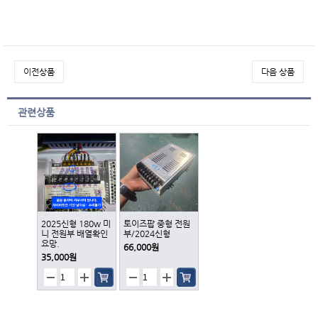
이전상품
다음 상품
관련상품
2025신형 180w 미
토이즈팝 중형 전원
니 전원부 배열확인
부/2024신형
요망.
66,000원
35,000원