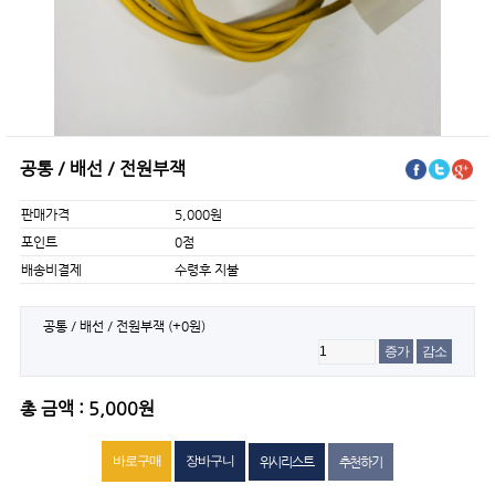
공통／배선／전원부잭
판매가격
5,000원
포인트
0점
배송비결제
수령후 지불
공통／배선／전원부잭
(+0원)
증가
감소
총 금액 : 5,000원
위시리스트
추천하기