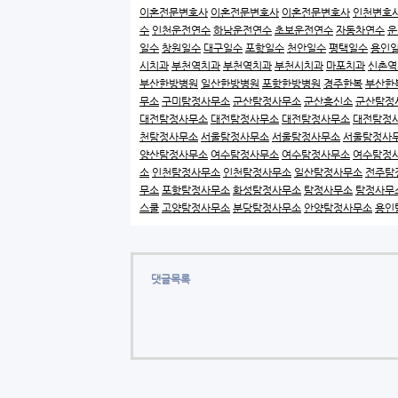
이혼전문변호사
이혼전문변호사
이혼전문변호사
인천변호
수
인천운전연수
하남운전연수
초보운전연수
자동차연수
운
일수
창원일수
대구일수
포항일수
천안일수
평택일수
용인
시치과
부천역치과
부천역치과
부천시치과
마포치과
신촌역
부산한방병원
일산한방병원
포항한방병원
경주한복
부산한
무소
구미탐정사무소
군산탐정사무소
군산흥신소
군산탐정
대전탐정사무소
대전탐정사무소
대전탐정사무소
대전탐정
천탐정사무소
서울탐정사무소
서울탐정사무소
서울탐정사
양산탐정사무소
여수탐정사무소
여수탐정사무소
여수탐정
소
인천탐정사무소
인천탐정사무소
일산탐정사무소
전주탐
무소
포항탐정사무소
화성탐정사무소
탐정사무소
탐정사무
스쿨
고양탐정사무소
분당탐정사무소
안양탐정사무소
용인
댓글목록