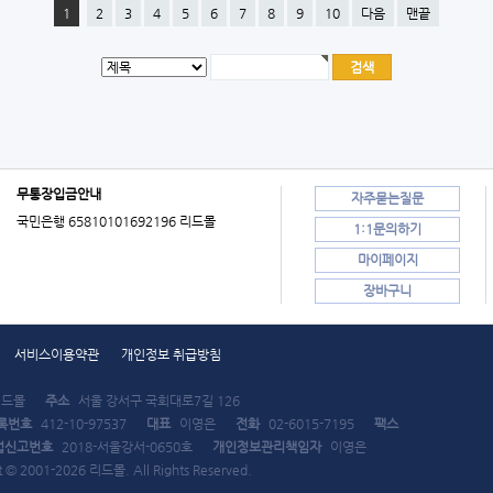
1
2
3
4
5
6
7
8
9
10
다음
맨끝
무통장입금안내
자주묻는질문
국민은행 65810101692196 리드몰
1:1문의하기
마이페이지
장바구니
서비스이용약관
개인정보 취급방침
드몰
주소
서울 강서구 국회대로7길 126
록번호
412-10-97537
대표
이영은
전화
02-6015-7195
팩스
업신고번호
2018-서울강서-0650호
개인정보관리책임자
이영은
t © 2001-2026 리드몰. All Rights Reserved.