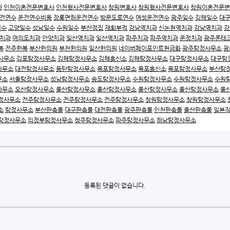
사
인천이혼전문변호사
인천형사전문변호사
창원변호사
창원형사전문변호사
창원이혼전문변
전연수
운전연수비용
장롱면허운전연수
방문도로연수
여성운전연수
광주일수
김해일수
대
일수
고양일수
성남일수
수원일수
부산점집
재회부적
강남역치과
신논현역치과
강남역치과
강
치과
여의도치과
안양치과
일산역치과
일산역치과
파주치과
파주역치과
운정치과
광주폰테
복
전주한복
부산한의원
부천한의원
일산한의원
네이버페이포인트현금화
광주탐정사무소
광
사무소
김포탐정사무소
김해탐정사무소
김해흥신소
김해탐정사무소
대구탐정사무소
대구탐
사무소
대전탐정사무소
동탄탐정사무소
목포탐정사무소
목포흥신소
목포탐정사무소
부산탐
무소
서울탐정사무소
성남탐정사무소
송도탐정사무소
수원탐정사무소
수원탐정사무소
수원
사무소
오산탐정사무소
울산탐정사무소
울산탐정사무소
울산탐정사무소
울산탐정사무소
울
정사무소
전주탐정사무소
전주탐정사무소
전주탐정사무소
창원탐정사무소
창원탐정사무소
소
탐정사무소
부산판촉물
대구판촉물
대전판촉물
광주판촉물
인천판촉물
울산판촉물
일본
탐정사무소
의정부탐정사무소
청주탐정사무소
파주탐정사무소
하남탐정사무소
등록된 댓글이 없습니다.