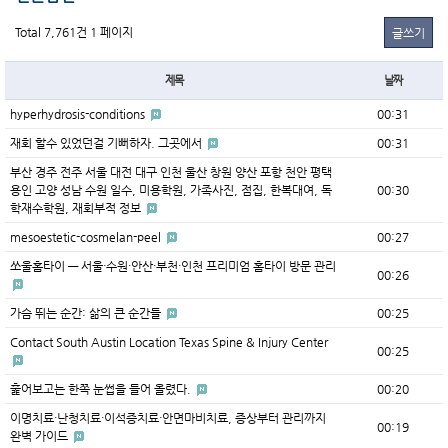
Total 7,761건
1 페이지
글쓰기
제목
날짜
hyperhydrosis-conditions
00:31
재회 할수 있었던걸 기뻐하자. 그곳에서
00:31
부산 경주 전주 서울 대전 대구 인천 울산 창원 양산 포항 천안 평택
용인 고양 성남 수원 일수, 미용학원, 가족사진, 점집, 한복대여, 독
00:30
학재수학원, 재회부적 정보
mesoestetic-cosmelan-peel
00:27
쏘울홈타이 — 서울·수원·안산·부천·인천 프리미엄 홈타이 방문 관리
00:26
가슴 뛰는 순간: 삶의 큰 순간들
00:25
Contact South Austin Location Texas Spine & Injury Center
00:25
훑어보고는 한쪽 눈썹을 들어 올렸다.
00:20
이명치료·난청치료·이석증치료·안면마비치료, 증상부터 관리까지
00:19
완벽 가이드