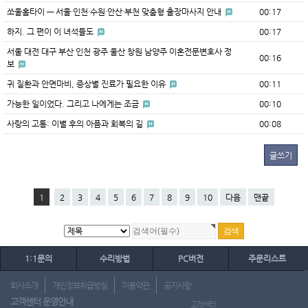
쏘울홈타이 — 서울·인천·수원·안산·부천 맞춤형 출장마사지 안내
00:17
하지. 그 편이 이 녀석들도
00:17
서울 대전 대구 부산 인천 광주 울산 창원 남양주 이혼전문변호사 정
00:16
보
귀 질환과 안면마비, 증상별 진료가 필요한 이유
00:11
가능한 일이었다. 그리고 나에게는 조금
00:10
사랑의 고통: 이별 후의 아픔과 회복의 길
00:08
글쓰기
1
2
3
4
5
6
7
8
9
10
다음
맨끝
1:1문의
수리방법
PC버전
주문리스트
회사소개
개인정보취급방침
이용약관
공지사항
고객센터 운영안내
고객센터