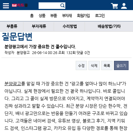
홈
상품
부품
부자재
회원가입
로그인
부품류
부자재류
수리방법
배송방법/기타
질문답변
분양광고에서 가장 중요한 건 콜수입니다.
작성자
분양광고
26-06-14 00:26
조회
132회
댓글
0건
수정
삭제
목록
글쓰기
본문
분양광고
를 맡길 때 가장 중요한 건 “광고를 얼마나 많이 하느냐”가
아닙니다. 실제 현장에서 필요한 건 결국 하나입니다. 바로 콜입니
다. 그리고 그 콜이 실제 방문으로 이어지고, 계약까지 연결되어야
진짜 성과라고 말할 수 있습니다. 최근 분양 시장은 단순 현수막, 전
단지, 배너 광고만으로는 반응을 만들기 어려운 구조로 바뀌고 있습
니다. 고객들은 네이버 검색, 유튜브 영상, 블로그 후기, 지역 키워
드 검색, 인스타그램 광고, 카카오 유입 등 다양한 경로를 통해 현장