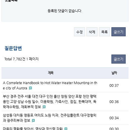
댓글목록
등록된 댓글이 없습니다.
수정
삭제
목록
글쓰기
질문답변
Total 7,782건
1 페이지
글쓰기
제목
날짜
A Complete Handbook to Hot Water Heater Mounting in th
00:37
e city of Aurora
부산 경주 전주 서울 대전 대구 인천 울산 창원 양산 포항 천안 평택
용인 고양 성남 수원 일수, 미용학원, 가족사진, 점집, 한복대여, 독
00:36
학재수학원, 재회부적 정보
삼성동 대치동 영등포 여의도 노원 치과, 전주임플란트 대구정형외
00:34
과 광주피부과 정보
마음의 평화를 찾아서: 명상과 정신력 강화
00:30