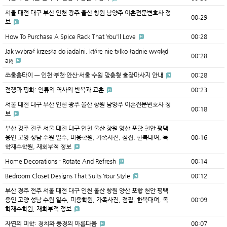
서울 대전 대구 부산 인천 광주 울산 창원 남양주 이혼전문변호사 정
00:29
보
How To Purchase A Spice Rack That You'll Love
00:28
Jak wybrać krzesła do jadalni, które nie tylko ładnie wygląd
00:28
ają
쏘울홈타이 — 인천·부천·안산·서울·수원 맞춤형 출장마사지 안내
00:28
전쟁과 평화: 인류의 역사의 반복과 교훈
00:23
서울 대전 대구 부산 인천 광주 울산 창원 남양주 이혼전문변호사 정
00:18
보
부산 경주 전주 서울 대전 대구 인천 울산 창원 양산 포항 천안 평택
용인 고양 성남 수원 일수, 미용학원, 가족사진, 점집, 한복대여, 독
00:16
학재수학원, 재회부적 정보
Home Decorations - Rotate And Refresh
00:14
Bedroom Closet Designs That Suits Your Style
00:12
부산 경주 전주 서울 대전 대구 인천 울산 창원 양산 포항 천안 평택
용인 고양 성남 수원 일수, 미용학원, 가족사진, 점집, 한복대여, 독
00:09
학재수학원, 재회부적 정보
자연의 미학: 경치와 풍경의 아름다움
00:07