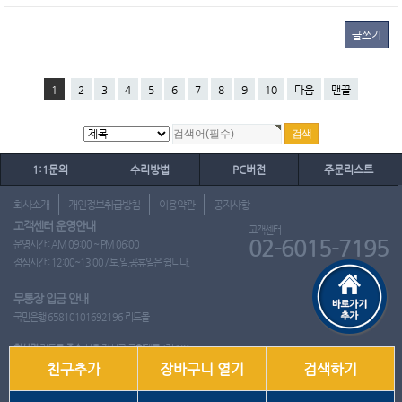
글쓰기
1
2
3
4
5
6
7
8
9
10
다음
맨끝
1:1문의
수리방법
PC버전
주문리스트
회사소개
개인정보취급방침
이용약관
공지사항
고객센터 운영안내
고객센터
02-6015-7195
운영시간 : AM 09:00 ~ PM 06:00
점심시간 : 12:00~13:00 / 토.일.공휴일은 쉽니다.
무통장 입금 안내
국민은행 65810101692196 리드몰
회사명
리드몰
주소
서울 강서구 국회대로7길 126
친구추가
장바구니 열기
검색하기
사업자 등록번호
412-10-97537
대표
이영은
전화
02-6015-7195
팩스
통신판매업신고번호
2018-서울강서-0650호
개인정보관리책임자
이영은