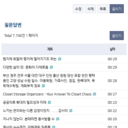
수정
삭제
목록
글쓰기
질문답변
Total 7,740건
1 페이지
글쓰기
제목
날짜
뭔지에 휘말려 평지에 떨어지기도 하는
00:29
다양한 삶의 맛: 문화의 다채로움
00:29
부산 경주 전주 서울 대전 대구 인천 울산 창원 양산 포항 천안 평택
용인 고양 성남 수원 일수, 미용학원, 가족사진, 점집, 한복대여, 독
00:28
학재수학원, 재회부적 정보
Closet Storage Organizers - Your Answer To Closet Chaos
00:27
공공의료 확대의 필요성과 미래
00:23
느끼는 은의와는 다른 감정이었지. ......감사의
00:22
지나지 않는다. 본래라면 용서받을 수
00:20
역사의 수수께끼: 미해결된 질문들
00:19