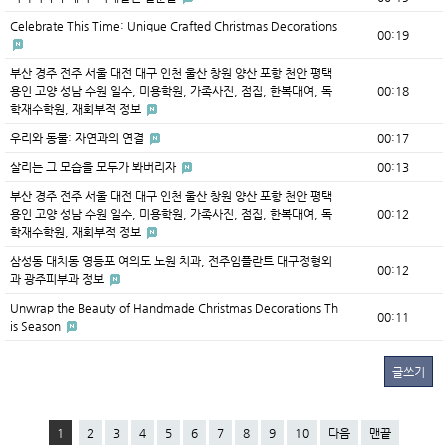
Celebrate This Time: Unique Crafted Christmas Decorations
00:19
부산 경주 전주 서울 대전 대구 인천 울산 창원 양산 포항 천안 평택
용인 고양 성남 수원 일수, 미용학원, 가족사진, 점집, 한복대여, 독
00:18
학재수학원, 재회부적 정보
우리와 동물: 자연과의 연결
00:17
살리는 그 모습을 모두가 봐버리자
00:13
부산 경주 전주 서울 대전 대구 인천 울산 창원 양산 포항 천안 평택
용인 고양 성남 수원 일수, 미용학원, 가족사진, 점집, 한복대여, 독
00:12
학재수학원, 재회부적 정보
삼성동 대치동 영등포 여의도 노원 치과, 전주임플란트 대구정형외
00:12
과 광주피부과 정보
Unwrap the Beauty of Handmade Christmas Decorations Th
00:11
is Season
글쓰기
1
2
3
4
5
6
7
8
9
10
다음
맨끝