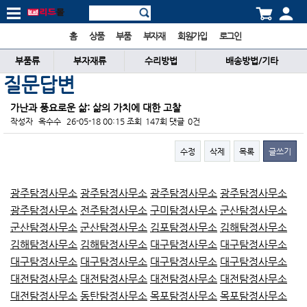
홈
상품
부품
부자재
회원가입
로그인
부품류
부자재류
수리방법
배송방법/기타
질문답변
가난과 풍요로운 삶: 삶의 가치에 대한 고찰
작성자
옥수수
26-05-18 00:15
조회
147회
댓글
0건
수정
삭제
목록
글쓰기
본문
광주탐정사무소
광주탐정사무소
광주탐정사무소
광주탐정사무소
광주탐정사무소
전주탐정사무소
구미탐정사무소
군산탐정사무소
군산탐정사무소
군산탐정사무소
김포탐정사무소
김해탐정사무소
김해탐정사무소
김해탐정사무소
대구탐정사무소
대구탐정사무소
대구탐정사무소
대구탐정사무소
대구탐정사무소
대구탐정사무소
대전탐정사무소
대전탐정사무소
대전탐정사무소
대전탐정사무소
대전탐정사무소
동탄탐정사무소
목포탐정사무소
목포탐정사무소