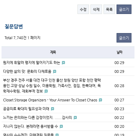
수정
삭제
목록
글쓰기
질문답변
Total 7,740건
1 페이지
글쓰기
제목
날짜
뭔지에 휘말려 평지에 떨어지기도 하는
00:29
다양한 삶의 맛: 문화의 다채로움
00:29
부산 경주 전주 서울 대전 대구 인천 울산 창원 양산 포항 천안 평택
용인 고양 성남 수원 일수, 미용학원, 가족사진, 점집, 한복대여, 독
00:28
학재수학원, 재회부적 정보
Closet Storage Organizers - Your Answer To Closet Chaos
00:27
공공의료 확대의 필요성과 미래
00:23
느끼는 은의와는 다른 감정이었지. ......감사의
00:22
지나지 않는다. 본래라면 용서받을 수
00:20
역사의 수수께끼: 미해결된 질문들
00:19