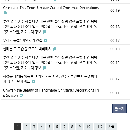
Celebrate This Time: Unique Crafted Christmas Decorations
00:19
부산 경주 전주 서울 대전 대구 인천 울산 창원 양산 포항 천안 평택
용인 고양 성남 수원 일수, 미용학원, 가족사진, 점집, 한복대여, 독
00:18
학재수학원, 재회부적 정보
우리와 동물: 자연과의 연결
00:17
살리는 그 모습을 모두가 봐버리자
00:13
부산 경주 전주 서울 대전 대구 인천 울산 창원 양산 포항 천안 평택
용인 고양 성남 수원 일수, 미용학원, 가족사진, 점집, 한복대여, 독
00:12
학재수학원, 재회부적 정보
삼성동 대치동 영등포 여의도 노원 치과, 전주임플란트 대구정형외
00:12
과 광주피부과 정보
Unwrap the Beauty of Handmade Christmas Decorations Th
00:11
is Season
글쓰기
1
2
3
4
5
6
7
8
9
10
다음
맨끝