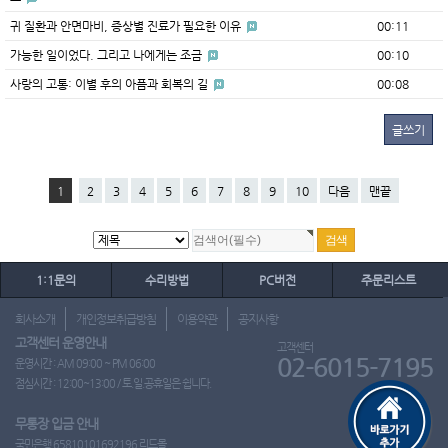
귀 질환과 안면마비, 증상별 진료가 필요한 이유
00:11
가능한 일이었다. 그리고 나에게는 조금
00:10
사랑의 고통: 이별 후의 아픔과 회복의 길
00:08
글쓰기
1
2
3
4
5
6
7
8
9
10
다음
맨끝
1:1문의
수리방법
PC버전
주문리스트
회사소개
개인정보취급방침
이용약관
공지사항
고객센터 운영안내
고객센터
02-6015-7195
운영시간 : AM 09:00 ~ PM 06:00
점심시간 : 12:00~13:00 / 토.일.공휴일은 쉽니다.
무통장 입금 안내
국민은행 65810101692196 리드몰