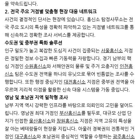
을 약속드립니다.
2. 전국 주요 거점별 맞춤형 현장 대응 네트워크
사건의 결정적인 단서는 현장에 있습니다. 흥신소 탐정사무소는 전
국 주요 도시의 특성을 정확히 파악하고 있는 지점별 네트워크를 통
해 신속하고 정확한 조사 서비스를 제공합니다.
수도권 및 중부권 특화 솔루션
인구 밀도가 높고 복잡한 도심지 사건이 집중되는
서울흥신소
지점
은 정밀한 정보 수집과 빠른 기동력을 자랑합니다. 경기 남부의 핵
심 거점인
수원흥신소
와 서해안권의 물류 및 주거 요충지인
인천흥
신소
팀은 수도권 전역을 하나의 유닛으로 묶어 빈틈없는 조사를 수
행합니다. 또한 행정 중심지인
대전흥신소
지점은 중부권 전역을 아
우르며 지리적 이점을 활용한 신속 대응 시스템을 가동 중입니다.
영남 및 호남권 지역 밀착형 조사
남부 지역 역시 강력한 인프라를 바탕으로 의뢰인의 고민을 덜어드
립니다. 영남권 최대 거점인
부산흥신소
를 필두로, 대규모 산업 단
지가 인접한
울산흥신소
와
창원흥신소
지점은 지역 고유의 특성을
잘 아는 베테랑들이 현장을 지킵니다. 아울러 경북권의 전통적인 거
점인
대구흥신소
와 호남권의 중심적인 역할을 수행하는
광주흥신소