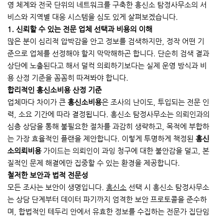
영 체계와 전국 단위의 네트워크를 구축한 흥신소 탐정사무소의 서
비스와 지역별 대응 시스템을 심도 있게 살펴보겠습니다.
1. 신뢰할 수 있는 전문 업체 선택과 비용의 이해
많은 분이 심리적 압박감을 안고 정보를 검색하지만, 정작 어떤 기
준으로 업체를 선정해야 할지 막막해하곤 합니다. 단순히 검색 결과
상단에 노출된다고 해서 덜컥 의뢰하기보다는 실제 운영 방식과 비
용 산정 기준을 꼼꼼히 따져봐야 합니다.
합리적인 흥신소비용 산정 기준
업체마다 차이가 큰
흥신소비용
은 조사의 난이도, 투입되는 전문 인
력, 소요 기간에 따라 결정됩니다. 흥신소 탐정사무소는 의뢰인과의
심층 상담을 통해 불필요한 절차를 과감히 생략하고, 목적에 부합하
는 가장 효율적인 플랜을 제안합니다. 이렇게 투명하게 책정된
흥신
소의뢰비용
가이드는 의뢰인이 과잉 청구에 대한 불안감을 덜고, 본
질적인 문제 해결에만 집중할 수 있는 환경을 제공합니다.
철저한 보안과 법적 전문성
모든 조사는 보안이 생명입니다.
흥신소
선택 시 흥신소 탐정사무소
는 상담 단계부터 데이터 파기까지 엄격한 보안 프로토콜을 준수하
며, 합법적인 테두리 안에서 유효한 정보를 수집하는 전문가 집단임