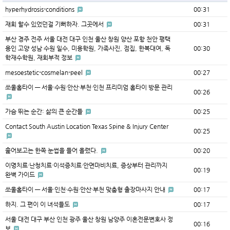
hyperhydrosis-conditions
00:31
재회 할수 있었던걸 기뻐하자. 그곳에서
00:31
부산 경주 전주 서울 대전 대구 인천 울산 창원 양산 포항 천안 평택
용인 고양 성남 수원 일수, 미용학원, 가족사진, 점집, 한복대여, 독
00:30
학재수학원, 재회부적 정보
mesoestetic-cosmelan-peel
00:27
쏘울홈타이 — 서울·수원·안산·부천·인천 프리미엄 홈타이 방문 관리
00:26
가슴 뛰는 순간: 삶의 큰 순간들
00:25
Contact South Austin Location Texas Spine & Injury Center
00:25
훑어보고는 한쪽 눈썹을 들어 올렸다.
00:20
이명치료·난청치료·이석증치료·안면마비치료, 증상부터 관리까지
00:19
완벽 가이드
쏘울홈타이 — 서울·인천·수원·안산·부천 맞춤형 출장마사지 안내
00:17
하지. 그 편이 이 녀석들도
00:17
서울 대전 대구 부산 인천 광주 울산 창원 남양주 이혼전문변호사 정
00:16
보