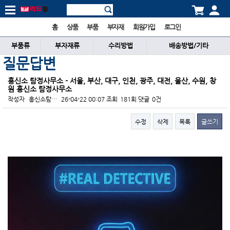
홈
상품
부품
부자재
회원가입
로그인
부품류
부자재류
수리방법
배송방법/기타
질문답변
흥신소 탐정사무소 - 서울, 부산, 대구, 인천, 광주, 대전, 울산, 수원, 창
원 흥신소 탐정사무소
작성자
흥신소탐…
26-04-22 00:07
조회
181회
댓글
0건
수정
삭제
목록
글쓰기
본문