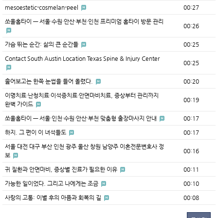
mesoestetic-cosmelan-peel
00:27
쏘울홈타이 — 서울·수원·안산·부천·인천 프리미엄 홈타이 방문 관리
00:26
가슴 뛰는 순간: 삶의 큰 순간들
00:25
Contact South Austin Location Texas Spine & Injury Center
00:25
훑어보고는 한쪽 눈썹을 들어 올렸다.
00:20
이명치료·난청치료·이석증치료·안면마비치료, 증상부터 관리까지
00:19
완벽 가이드
쏘울홈타이 — 서울·인천·수원·안산·부천 맞춤형 출장마사지 안내
00:17
하지. 그 편이 이 녀석들도
00:17
서울 대전 대구 부산 인천 광주 울산 창원 남양주 이혼전문변호사 정
00:16
보
귀 질환과 안면마비, 증상별 진료가 필요한 이유
00:11
가능한 일이었다. 그리고 나에게는 조금
00:10
사랑의 고통: 이별 후의 아픔과 회복의 길
00:08