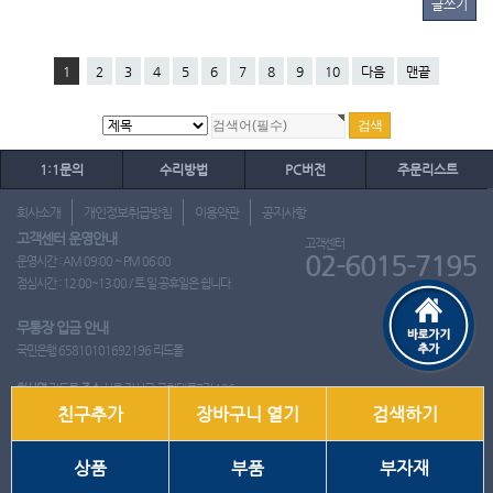
글쓰기
1
2
3
4
5
6
7
8
9
10
다음
맨끝
1:1문의
수리방법
PC버전
주문리스트
회사소개
개인정보취급방침
이용약관
공지사항
고객센터 운영안내
고객센터
02-6015-7195
운영시간 : AM 09:00 ~ PM 06:00
점심시간 : 12:00~13:00 / 토.일.공휴일은 쉽니다.
무통장 입금 안내
국민은행 65810101692196 리드몰
회사명
리드몰
주소
서울 강서구 국회대로7길 126
친구추가
장바구니 열기
검색하기
사업자 등록번호
412-10-97537
대표
이영은
전화
02-6015-7195
팩스
통신판매업신고번호
2018-서울강서-0650호
개인정보관리책임자
이영은
상품
부품
부자재
Copyright ⓒ 2001~2026 리드몰. All Rights Reserved.