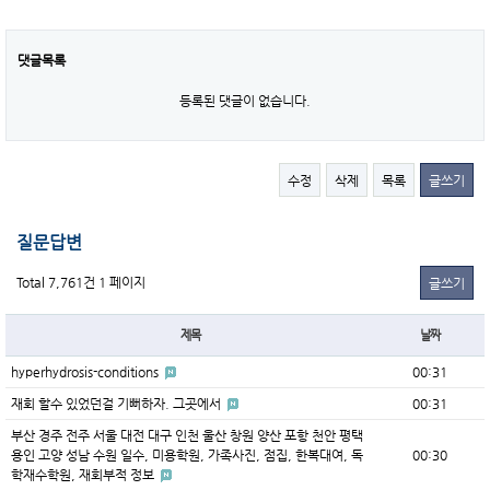
댓글목록
등록된 댓글이 없습니다.
수정
삭제
목록
글쓰기
질문답변
Total 7,761건
1 페이지
글쓰기
제목
날짜
hyperhydrosis-conditions
00:31
재회 할수 있었던걸 기뻐하자. 그곳에서
00:31
부산 경주 전주 서울 대전 대구 인천 울산 창원 양산 포항 천안 평택
용인 고양 성남 수원 일수, 미용학원, 가족사진, 점집, 한복대여, 독
00:30
학재수학원, 재회부적 정보