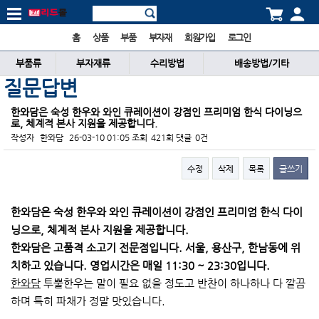
홈
상품
부품
부자재
회원가입
로그인
부품류
부자재류
수리방법
배송방법/기타
질문답변
한와담은 숙성 한우와 와인 큐레이션이 강점인 프리미엄 한식 다이닝으
로, 체계적 본사 지원을 제공합니다.
작성자
한와담
26-03-10 01:05
조회
421회
댓글
0건
수정
삭제
목록
글쓰기
본문
한와담은 숙성 한우와 와인 큐레이션이 강점인 프리미엄 한식 다이
닝으로, 체계적 본사 지원을 제공합니다.
한와담은 고품격 소고기 전문점입니다. 서울, 용산구, 한남동에 위
치하고 있습니다. 영업시간은 매일 11:30 ~ 23:30입니다.
한와담
투뿔한우는 말이 필요 없을 정도고 반찬이 하나하나 다 깔끔
하며 특히 파채가 정말 맛있습니다.