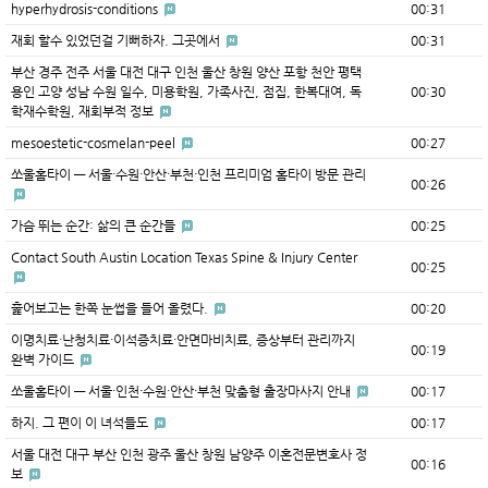
hyperhydrosis-conditions
00:31
재회 할수 있었던걸 기뻐하자. 그곳에서
00:31
부산 경주 전주 서울 대전 대구 인천 울산 창원 양산 포항 천안 평택
용인 고양 성남 수원 일수, 미용학원, 가족사진, 점집, 한복대여, 독
00:30
학재수학원, 재회부적 정보
mesoestetic-cosmelan-peel
00:27
쏘울홈타이 — 서울·수원·안산·부천·인천 프리미엄 홈타이 방문 관리
00:26
가슴 뛰는 순간: 삶의 큰 순간들
00:25
Contact South Austin Location Texas Spine & Injury Center
00:25
훑어보고는 한쪽 눈썹을 들어 올렸다.
00:20
이명치료·난청치료·이석증치료·안면마비치료, 증상부터 관리까지
00:19
완벽 가이드
쏘울홈타이 — 서울·인천·수원·안산·부천 맞춤형 출장마사지 안내
00:17
하지. 그 편이 이 녀석들도
00:17
서울 대전 대구 부산 인천 광주 울산 창원 남양주 이혼전문변호사 정
00:16
보