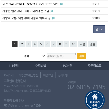
귀 질환과 안면마비, 증상별 진료가 필요한 이유
00:11
가능한 일이었다. 그리고 나에게는 조금
00:10
사랑의 고통: 이별 후의 아픔과 회복의 길
00:08
글쓰기
1
2
3
4
5
6
7
8
9
10
다음
맨끝
1:1문의
수리방법
PC버전
주문리스트
회사소개
개인정보취급방침
이용약관
공지사항
고객센터 운영안내
고객센터
02-6015-7195
운영시간 : AM 09:00 ~ PM 06:00
점심시간 : 12:00~13:00 / 토.일.공휴일은 쉽니다.
무통장 입금 안내
국민은행 65810101692196 리드몰