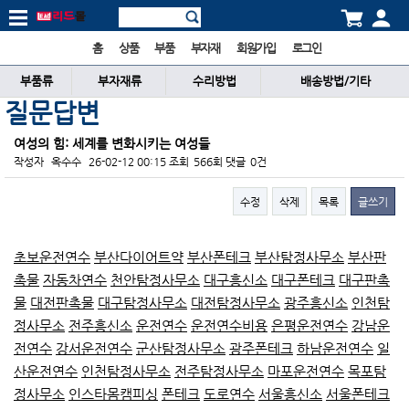
홈
상품
부품
부자재
회원가입
로그인
부품류
부자재류
수리방법
배송방법/기타
질문답변
여성의 힘: 세계를 변화시키는 여성들
작성자
옥수수
26-02-12 00:15
조회
566회
댓글
0건
수정
삭제
목록
글쓰기
본문
초보운전연수
부산다이어트약
부산폰테크
부산탐정사무소
부산판
촉물
자동차연수
천안탐정사무소
대구흥신소
대구폰테크
대구판촉
물
대전판촉물
대구탐정사무소
대전탐정사무소
광주흥신소
인천탐
정사무소
전주흥신소
운전연수
운전연수비용
은평운전연수
강남운
전연수
강서운전연수
군산탐정사무소
광주폰테크
하남운전연수
일
산운전연수
인천탐정사무소
전주탐정사무소
마포운전연수
목포탐
정사무소
인스타몸캠피싱
폰테크
도로연수
서울흥신소
서울폰테크