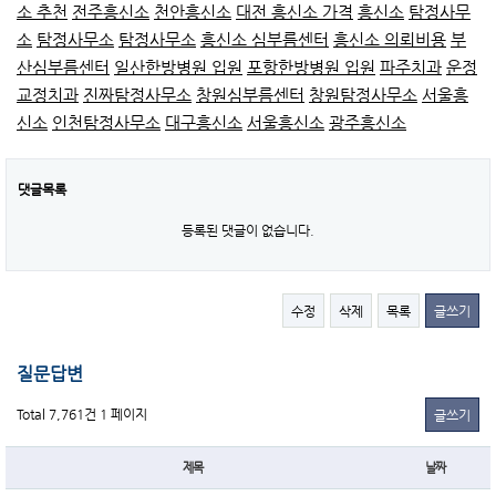
소 추천
전주흥신소
천안흥신소
대전 흥신소 가격
흥신소
탐정사무
소
탐정사무소
탐정사무소
흥신소 심부름센터
흥신소 의뢰비용
부
산심부름센터
일산한방병원 입원
포항한방병원 입원
파주치과
운정
교정치과
진짜탐정사무소
창원심부름센터
창원탐정사무소
서울흥
신소
인천탐정사무소
대구흥신소
서울흥신소
광주흥신소
댓글목록
등록된 댓글이 없습니다.
수정
삭제
목록
글쓰기
질문답변
Total 7,761건
1 페이지
글쓰기
제목
날짜