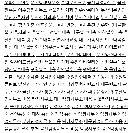
송파운전연수
순천탐정사무소
수원운전연수
울산탐정사무소
울산
판촉물
여수탐정사무소
서울강남치과
경주한복대여
부산법무법인
부산가족사진
부산성형외과
부산월변
부산출산택일
부산한복
서울
변호사
협의이혼
이혼전문변호사
인천변호사추천
전주한옥마을한
복
서울치과
서울일수
대전일수대출
대구일수대출
인천일수대출
울
산일수대출
광주일수대출
신촌치아교정
대구가족사진
인스타몸캠
피싱
대구재활병원
남양주형사변호사
신촌치과
부산다이어트한의
원
부산한방병원
부천라미네이트
부천라미네이트
부천역추나한의
원
일산여드름한의원
서울강남치과
수원인비절라인
창원일수대출
양산일수대출
포항일수대출
천안일수대출
평택일수대출
용인일수
대출
고양일수대출
성남일수대출
수원일수대출
인계동치과
수원임
플란트
일산인비절라인
일산치과
남양주형사변호사
대구변호사
광
주변호사
울산변호사
창원변호사
대전변호사
파주운정치과
부산탐
정사무소 비용
탐정사무소
대구탐정사무소 비용
서울탐정사무소 추
천
울산탐정사무소 비용
탐정사무소
광주탐정사무소 추천
전주흥신
소
천안흥신소
대전 흥신소 가격
흥신소
탐정사무소
탐정사무소
탐
정사무소
부산탐정사무소 비용
탐정사무소
대구탐정사무소 비용
서
울탐정사무소 추천
울산탐정사무소 비용
탐정사무소
광주탐정사무