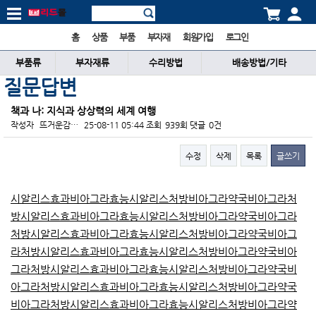
홈
상품
부품
부자재
회원가입
로그인
부품류
부자재류
수리방법
배송방법/기타
질문답변
책과 나: 지식과 상상력의 세계 여행
작성자
뜨거운감…
25-08-11 05:44
조회
939회
댓글
0건
수정
삭제
목록
글쓰기
본문
시알리스효과
비아그라효능
시알리스처방
비아그라약국
비아그라처
방
시알리스효과
비아그라효능
시알리스처방
비아그라약국
비아그라
처방
시알리스효과
비아그라효능
시알리스처방
비아그라약국
비아그
라처방
시알리스효과
비아그라효능
시알리스처방
비아그라약국
비아
그라처방
시알리스효과
비아그라효능
시알리스처방
비아그라약국
비
아그라처방
시알리스효과
비아그라효능
시알리스처방
비아그라약국
비아그라처방
시알리스효과
비아그라효능
시알리스처방
비아그라약