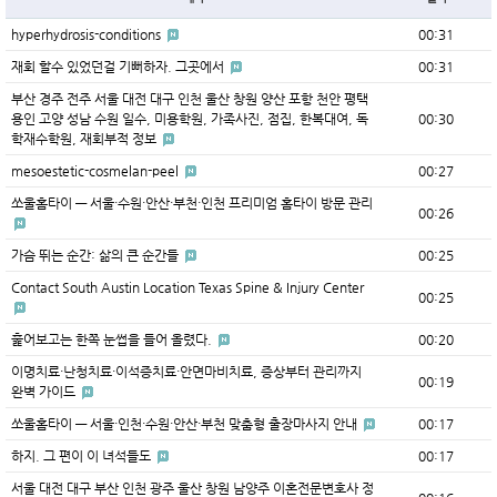
hyperhydrosis-conditions
00:31
재회 할수 있었던걸 기뻐하자. 그곳에서
00:31
부산 경주 전주 서울 대전 대구 인천 울산 창원 양산 포항 천안 평택
용인 고양 성남 수원 일수, 미용학원, 가족사진, 점집, 한복대여, 독
00:30
학재수학원, 재회부적 정보
mesoestetic-cosmelan-peel
00:27
쏘울홈타이 — 서울·수원·안산·부천·인천 프리미엄 홈타이 방문 관리
00:26
가슴 뛰는 순간: 삶의 큰 순간들
00:25
Contact South Austin Location Texas Spine & Injury Center
00:25
훑어보고는 한쪽 눈썹을 들어 올렸다.
00:20
이명치료·난청치료·이석증치료·안면마비치료, 증상부터 관리까지
00:19
완벽 가이드
쏘울홈타이 — 서울·인천·수원·안산·부천 맞춤형 출장마사지 안내
00:17
하지. 그 편이 이 녀석들도
00:17
서울 대전 대구 부산 인천 광주 울산 창원 남양주 이혼전문변호사 정