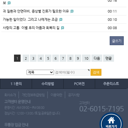
00:16
보
귀 질환과 안면마비, 증상별 진료가 필요한 이유
00:11
가능한 일이었다. 그리고 나에게는 조금
00:10
사랑의 고통: 이별 후의 아픔과 회복의 길
00:08
글쓰기
1
2
3
4
5
6
7
8
9
10
다음
맨끝
1:1문의
수리방법
PC버전
주문리스트
회사소개
개인정보취급방침
이용약관
공지사항
고객센터 운영안내
고객센터
02-6015-7195
운영시간 : AM 09:00 ~ PM 06:00
점심시간 : 12:00~13:00 / 토.일.공휴일은 쉽니다.
무통장 입금 안내