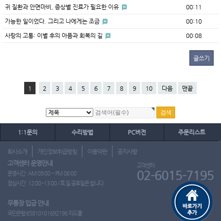
귀 질환과 안면마비, 증상별 진료가 필요한 이유
00:11
가능한 일이었다. 그리고 나에게는 조금
00:10
사랑의 고통: 이별 후의 아픔과 회복의 길
00:08
글쓰기
1
2
3
4
5
6
7
8
9
10
다음
맨끝
1:1문의
수리방법
PC버전
주문리스트
회사소개
개인정보취급방침
이용약관
공지사항
고객센터 운영안내
고객센터
02-6015-7195
운영시간 : AM 09:00 ~ PM 06:00
점심시간 : 12:00~13:00 / 토.일.공휴일은 쉽니다.
무통장 입금 안내
국민은행 65810101692196 리드몰