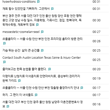
hyperhydrosis-conditions
00:31
재회 할수 있었던걸 기뻐하자. 그곳에서
00:31
부산 경주 전주 서울 대전 대구 인천 울산 창원 양산 포항 천안 평택
용인 고양 성남 수원 일수, 미용학원, 가족사진, 점집, 한복대여, 독
00:30
학재수학원, 재회부적 정보
mesoestetic-cosmelan-peel
00:27
쏘울홈타이 — 서울·수원·안산·부천·인천 프리미엄 홈타이 방문 관리
00:26
가슴 뛰는 순간: 삶의 큰 순간들
00:25
Contact South Austin Location Texas Spine & Injury Center
00:25
훑어보고는 한쪽 눈썹을 들어 올렸다.
00:20
이명치료·난청치료·이석증치료·안면마비치료, 증상부터 관리까지
00:19
완벽 가이드
쏘울홈타이 — 서울·인천·수원·안산·부천 맞춤형 출장마사지 안내
00:17
하지. 그 편이 이 녀석들도
00:17
서울 대전 대구 부산 인천 광주 울산 창원 남양주 이혼전문변호사 정
00:16
보