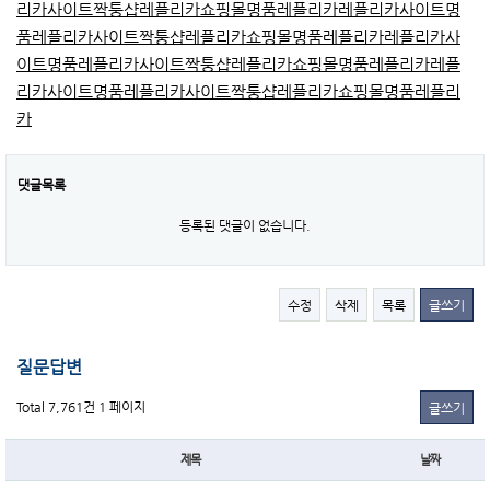
리카사이트
짝퉁샵
레플리카쇼핑몰
명품레플리카
레플리카사이트
명
품레플리카사이트
짝퉁샵
레플리카쇼핑몰
명품레플리카
레플리카사
이트
명품레플리카사이트
짝퉁샵
레플리카쇼핑몰
명품레플리카
레플
리카사이트
명품레플리카사이트
짝퉁샵
레플리카쇼핑몰
명품레플리
카
댓글목록
등록된 댓글이 없습니다.
수정
삭제
목록
글쓰기
질문답변
Total 7,761건
1 페이지
글쓰기
제목
날짜