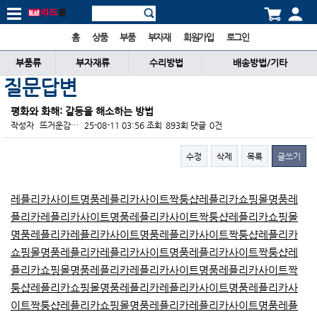
홈
상품
부품
부자재
회원가입
로그인
부품류
부자재류
수리방법
배송방법/기타
질문답변
평화와 화해: 갈등을 해소하는 방법
작성자
뜨거운감…
25-08-11 03:56
조회
893회
댓글
0건
수정
삭제
목록
글쓰기
본문
레플리카사이트
명품레플리카사이트
짝퉁샵
레플리카쇼핑몰
명품레
플리카
레플리카사이트
명품레플리카사이트
짝퉁샵
레플리카쇼핑몰
명품레플리카
레플리카사이트
명품레플리카사이트
짝퉁샵
레플리카
쇼핑몰
명품레플리카
레플리카사이트
명품레플리카사이트
짝퉁샵
레
플리카쇼핑몰
명품레플리카
레플리카사이트
명품레플리카사이트
짝
퉁샵
레플리카쇼핑몰
명품레플리카
레플리카사이트
명품레플리카사
이트
짝퉁샵
레플리카쇼핑몰
명품레플리카
레플리카사이트
명품레플