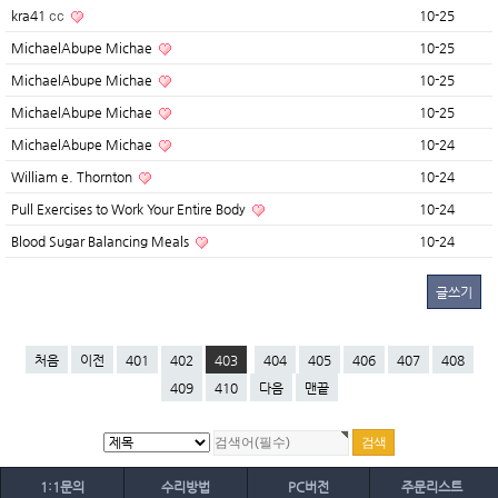
kra41 сс
10-25
MichaelAbupe Michae
10-25
MichaelAbupe Michae
10-25
MichaelAbupe Michae
10-25
MichaelAbupe Michae
10-24
William e. Thornton
10-24
Pull Exercises to Work Your Entire Body
10-24
Blood Sugar Balancing Meals
10-24
글쓰기
처음
이전
401
402
403
404
405
406
407
408
409
410
다음
맨끝
1:1문의
수리방법
PC버전
주문리스트