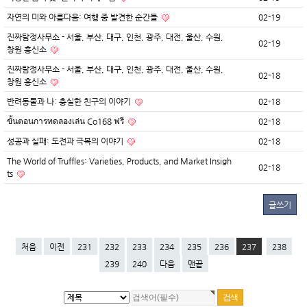
자연의 미와 아름다움: 여행 중 발견한 순간들
02-19
진짜탐정사무소 - 서울, 부산, 대구, 인천, 광주, 대전, 울산, 수원,
02-19
창원 흥신소
진짜탐정사무소 - 서울, 부산, 대구, 인천, 광주, 대전, 울산, 수원,
02-18
창원 흥신소
반려동물과 나: 충실한 친구의 이야기
02-18
ขั้นตอนการทดลองเล่น Co168 ฟรี
02-18
성공과 실패: 도전과 극복의 이야기
02-18
The World of Truffles: Varieties, Products, and Market Insigh
02-18
ts
글쓰기
처음
이전
231
232
233
234
235
236
237
238
239
240
다음
맨끝