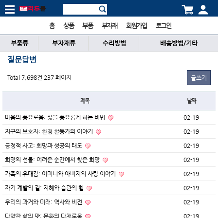
홈
상품
부품
부자재
회원가입
로그인
부품류
부자재류
수리방법
배송방법/기타
질문답변
Total 7,698건
237 페이지
글쓰기
제목
날짜
마음의 풍요로움: 삶을 풍요롭게 하는 비법
02-19
지구의 보호자: 환경 활동가의 이야기
02-19
긍정적 사고: 희망과 성공의 태도
02-19
희망의 선물: 어려운 순간에서 찾은 희망
02-19
가족의 유대감: 어머니와 아버지의 사랑 이야기
02-19
자기 계발의 길: 지혜와 습관의 힘
02-19
우리의 과거와 미래: 역사와 비전
02-19
다양한 삶의 맛: 문화의 다채로움
02-19