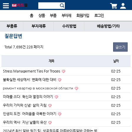
홈
상품
부품
부자재
회원가입
로그인
부품류
부자재류
수리방법
배송방법/기타
질문답변
Total 7,698건
228 페이지
글쓰기
제목
날짜
Stress Management Tips For Troops
02-25
불확실한 세상에서: 변화에 대한 대비
02-25
ремонт квартир в московской области
02-25
미래를 쓰다: 혁신과 열정의 이야기
02-25
우리의 가치와 신념: 삶의 지침
02-25
인생의 도전: 어려움을 극복한 이야기
02-25
우리의 역사: 지난 날들의 유산
02-25
2024년 최신 알바 찾기 팁: 성공적으로 아르바이트알바 구하는 법