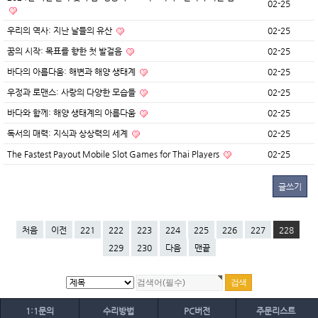
02-25
우리의 역사: 지난 날들의 유산
02-25
꿈의 시작: 목표를 향한 첫 발걸음
02-25
바다의 아름다움: 해변과 해양 생태계
02-25
우정과 로맨스: 사랑의 다양한 모습들
02-25
바다와 함께: 해양 생태계의 아름다움
02-25
독서의 매력: 지식과 상상력의 세계
02-25
The Fastest Payout Mobile Slot Games for Thai Players
02-25
글쓰기
처음
이전
221
222
223
224
225
226
227
228
229
230
다음
맨끝
1:1문의
수리방법
PC버전
주문리스트