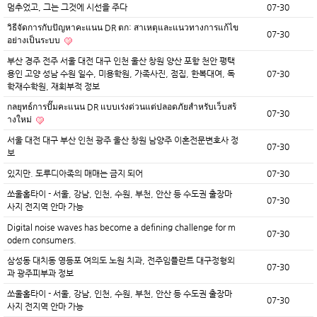
멈추었고, 그는 그것에 시선을 주다
07-30
วิธีจัดการกับปัญหาคะแนน DR ตก: สาเหตุและแนวทางการแก้ไข
07-30
อย่างเป็นระบบ
부산 경주 전주 서울 대전 대구 인천 울산 창원 양산 포항 천안 평택
용인 고양 성남 수원 일수, 미용학원, 가족사진, 점집, 한복대여, 독
07-30
학재수학원, 재회부적 정보
กลยุทธ์การปั๊มคะแนน DR แบบเร่งด่วนแต่ปลอดภัยสำหรับเว็บสร้
07-30
างใหม่
서울 대전 대구 부산 인천 광주 울산 창원 남양주 이혼전문변호사 정
07-30
보
있지만. 도루디아족의 매매는 금지 되어
07-30
쏘울홈타이 - 서울, 강남, 인천, 수원, 부천, 안산 등 수도권 출장마
07-30
사지 전지역 안마 가능
Digital noise waves has become a defining challenge for m
07-30
odern consumers.
삼성동 대치동 영등포 여의도 노원 치과, 전주임플란트 대구정형외
07-30
과 광주피부과 정보
쏘울홈타이 - 서울, 강남, 인천, 수원, 부천, 안산 등 수도권 출장마
07-30
사지 전지역 안마 가능