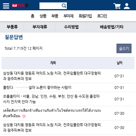
홈
상품
부품
부자재
회원가입
로그인
부품류
부자재류
수리방법
배송방법/기타
질문답변
Total 7,719건
12 페이지
글쓰기
제목
날짜
삼성동 대치동 영등포 여의도 노원 치과, 전주임플란트 대구정형외
07-31
과 광주피부과 정보
몰랐다. …………설마 노른이 좋아하는 사람이
07-31
쏘울홈타이 - 서울, 강남, 인천, 수원, 부천, 안산 등 수도권 출장마
07-31
사지 전지역 안마 가능
เคล็ดลับการเลือกจ้างทีมงานรับทำเว็บไซต์ครบวงจรให้ได้งานระ
07-30
ดับพรีเมียม
삼성동 대치동 영등포 여의도 노원 치과, 전주임플란트 대구정형외
07-30
과 광주피부과 정보