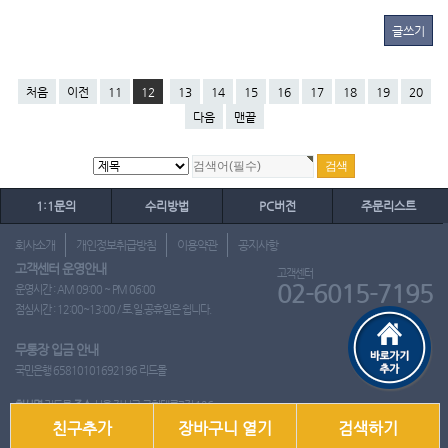
글쓰기
처음
이전
11
12
13
14
15
16
17
18
19
20
다음
맨끝
1:1문의
수리방법
PC버전
주문리스트
회사소개
개인정보취급방침
이용약관
공지사항
고객센터 운영안내
고객센터
02-6015-7195
운영시간 : AM 09:00 ~ PM 06:00
점심시간 : 12:00~13:00 / 토.일.공휴일은 쉽니다.
무통장 입금 안내
국민은행 65810101692196 리드몰
회사명
리드몰
주소
서울 강서구 국회대로7길 126
친구추가
장바구니 열기
검색하기
사업자 등록번호
412-10-97537
대표
이영은
전화
02-6015-7195
팩스
통신판매업신고번호
2018-서울강서-0650호
개인정보관리책임자
이영은