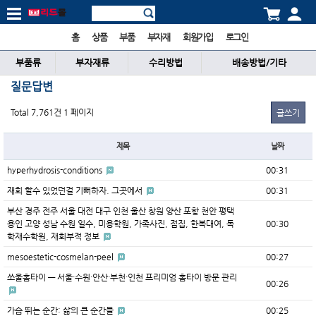
홈
상품
부품
부자재
회원가입
로그인
부품류
부자재류
수리방법
배송방법/기타
질문답변
Total 7,761건
1 페이지
글쓰기
제목
날짜
hyperhydrosis-conditions
00:31
재회 할수 있었던걸 기뻐하자. 그곳에서
00:31
부산 경주 전주 서울 대전 대구 인천 울산 창원 양산 포항 천안 평택
용인 고양 성남 수원 일수, 미용학원, 가족사진, 점집, 한복대여, 독
00:30
학재수학원, 재회부적 정보
mesoestetic-cosmelan-peel
00:27
쏘울홈타이 — 서울·수원·안산·부천·인천 프리미엄 홈타이 방문 관리
00:26
가슴 뛰는 순간: 삶의 큰 순간들
00:25