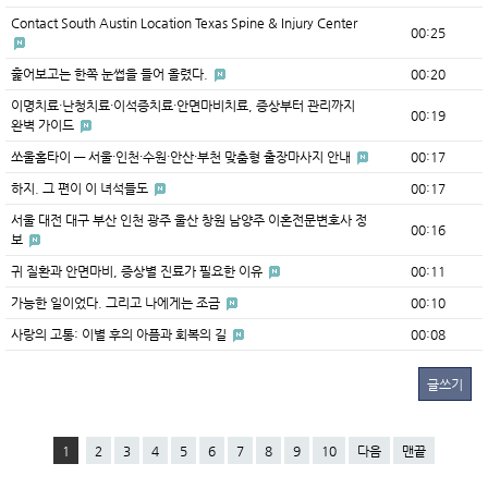
Contact South Austin Location Texas Spine & Injury Center
00:25
훑어보고는 한쪽 눈썹을 들어 올렸다.
00:20
이명치료·난청치료·이석증치료·안면마비치료, 증상부터 관리까지
00:19
완벽 가이드
쏘울홈타이 — 서울·인천·수원·안산·부천 맞춤형 출장마사지 안내
00:17
하지. 그 편이 이 녀석들도
00:17
서울 대전 대구 부산 인천 광주 울산 창원 남양주 이혼전문변호사 정
00:16
보
귀 질환과 안면마비, 증상별 진료가 필요한 이유
00:11
가능한 일이었다. 그리고 나에게는 조금
00:10
사랑의 고통: 이별 후의 아픔과 회복의 길
00:08
글쓰기
1
2
3
4
5
6
7
8
9
10
다음
맨끝