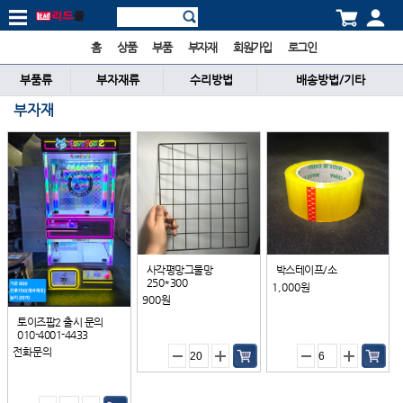
홈
상품
부품
부자재
회원가입
로그인
부품류
부자재류
수리방법
배송방법/기타
부자재
사각평망그물망
박스테이프/소
250*300
1,000원
900원
토이즈팝2 출시 문의
010-4001-4433
전화문의