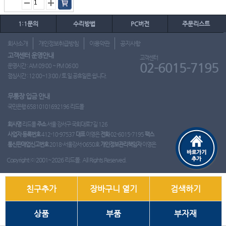
1:1문의
수리방법
PC버전
주문리스트
회사소개
개인정보취급방침
이용약관
공지사항
고객센터 운영안내
고객센터
02-6015-7195
운영시간 : AM 09:00 ~ PM 06:00
점심시간 : 12:00~13:00 / 토.일.공휴일은 쉽니다.
무통장 입금 안내
국민은행 65810101692196 리드몰
회사명
리드몰
주소
서울 강서구 국회대로7길 126
사업자 등록번호
412-10-97537
대표
이영은
전화
02-6015-7195
팩스
통신판매업신고번호
2018-서울강서-0650호
개인정보관리책임자
이영은
Copyright ⓒ 2001~2026 리드몰. All Rights Reserved.
친구추가
장바구니 열기
검색하기
상품
부품
부자재