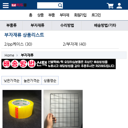
홈
상품
부품
부자재
회원가입
로그인
부품류
부자재류
수리방법
배송방법/기타
부자재류 상품리스트
2/pp케이스 (30)
2/부자재 (40)
Home
부자재류
낮은가격순
높은가격순
상품명순