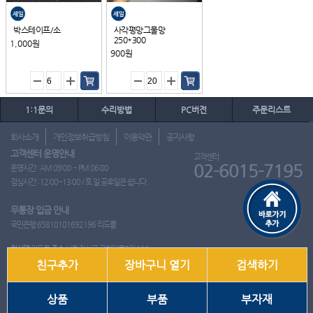
박스테이프/소
사각평망그물망
250*300
1,000원
900원
1:1문의
수리방법
PC버전
주문리스트
회사소개
개인정보취급방침
이용약관
공지사항
고객센터 운영안내
고객센터
02-6015-7195
운영시간 : AM 09:00 ~ PM 06:00
점심시간 : 12:00~13:00 / 토.일.공휴일은 쉽니다.
무통장 입금 안내
국민은행 65810101692196 리드몰
회사명
리드몰
주소
서울 강서구 국회대로7길 126
친구추가
장바구니 열기
검색하기
사업자 등록번호
412-10-97537
대표
이영은
전화
02-6015-7195
팩스
통신판매업신고번호
2018-서울강서-0650호
개인정보관리책임자
이영은
상품
부품
부자재
Copyright ⓒ 2001~2026 리드몰. All Rights Reserved.