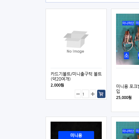
카드기볼트/미니출구턱 볼트
(약20여개)
2,000원
미니용 포크발
입
25,000원