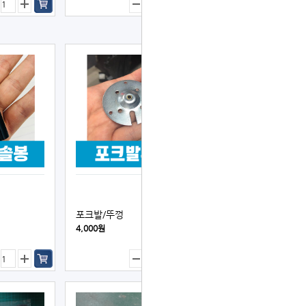
포크발/뚜껑
4,000원