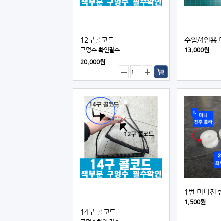
12구콜코드
수입/4인용
구멍수 확인필수
13,000원
20,000원
1번 미니전
1,500원
14구 콜코드