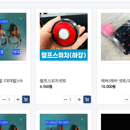
 (대대발)/수
램프스위치셋트
레버/레바 셋트/
4,500원
10,000원