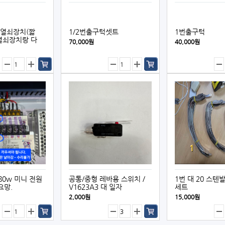
 열쇠장치(짧
1/2번출구턱셋트
1번출구턱
열쇠장치랑 다
70,000원
40,000원
180w 미니 전원
공통/중형 레바용 스위치／
1번 대 20 스텐
요망.
V1623A3 대 일자
세트
2,000원
15,000원