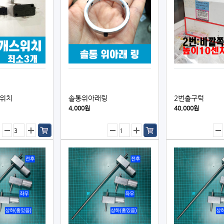
스위치
솔통위아래링
2번출구턱
4,000원
40,000원