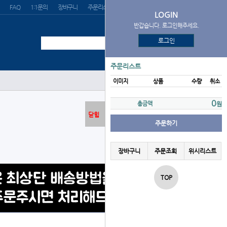
FAQ
1:1문의
장바구니
주문리스트
위시리스트
LOGIN
반갑습니다. 로그인해주세요.
로그인
주문리스트
이미지
상품
수량
취소
부품류
0
총금액
원
닫힘
주문하기
장바구니
주문조회
위시리스트
TOP