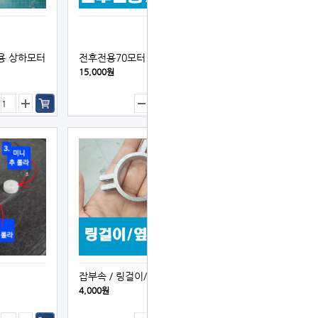
용 상하모터
전후전용70모터
15,000원
잡부속／링걸이/옆대걸이
4,000원