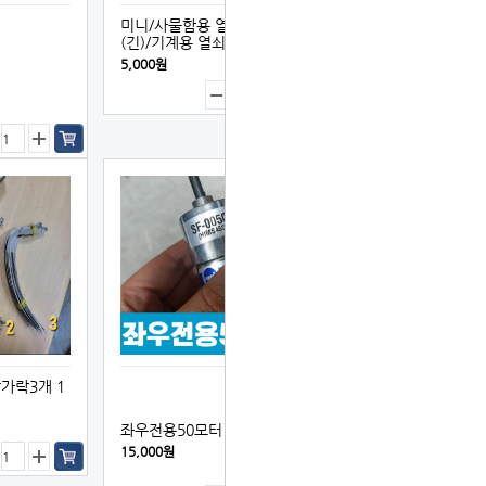
미니/사물함용 열쇠장치
(긴)/기계용 열쇠다름/y168
5,000원
발가락3개 1
좌우전용50모터
15,000원