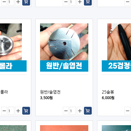
실롤라
원반/솔엽전
25솔봉
3,500원
6,000원