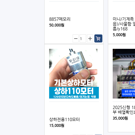
8857메모리
미니/기계쪽
음)/사물함 
50,000원
름/y168
5,000원
2025신형 
부 배열확인
35,000원
상하전용110모터
15,000원