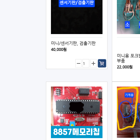
미니/센서기판, 검출기판
40,000원
미니용 포크발
부품
22,000원