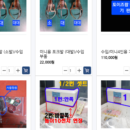
 (소발)/수입
미니용 포크발 (대발)/수입
수입/미니4인용 
부품
110,000원
22,000원