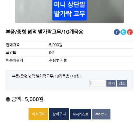
부품/중형 넓적 발가락고무/10개묶음
판매가격
5,000원
포인트
0점
배송비결제
수령후 지불
부품/중형 넓적 발가락고무/10개묶음
(+0원)
증가
감소
총 금액 : 5,000원
위시리스트
추천하기