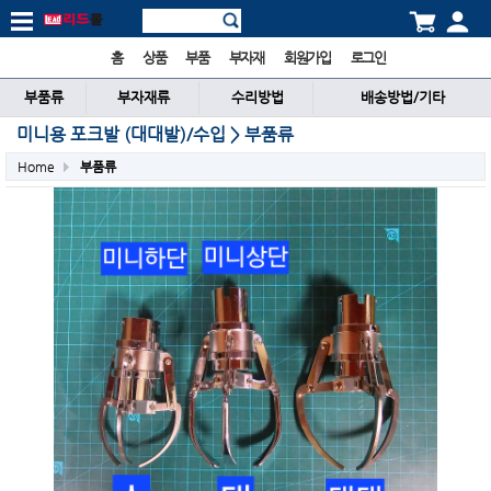
홈
상품
부품
부자재
회원가입
로그인
부품류
부자재류
수리방법
배송방법/기타
미니용 포크발 (대대발)/수입 > 부품류
Home
부품류