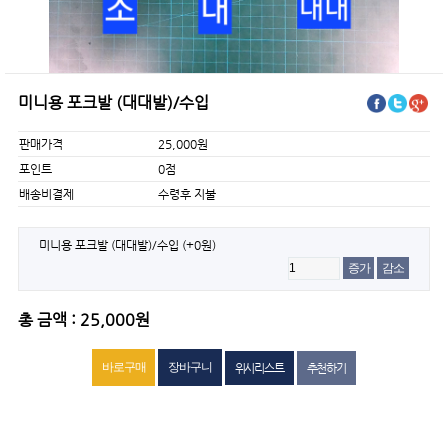
미니용 포크발 (대대발)/수입
판매가격
25,000원
포인트
0점
배송비결제
수령후 지불
미니용 포크발 (대대발)/수입
(+0원)
증가
감소
총 금액 : 25,000원
위시리스트
추천하기