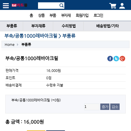
홈
상품
부품
부자재
회원가입
로그인
부품류
부자재류
수리방법
배송방법/기타
부속/공통1000레바아크릴 > 부품류
Home
부품류
부속/공통1000레바아크릴
판매가격
16,000원
포인트
0점
배송비결제
수령후 지불
부속/공통1000레바아크릴
(+0원)
증가
감소
총 금액 : 16,000원