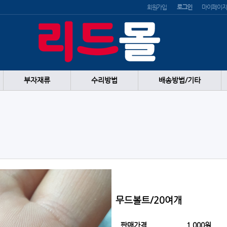
회원가입
로그인
마이페이지
부자재류
수리방법
배송방법/기타
무드볼트/20여개
판매가격
1,000원