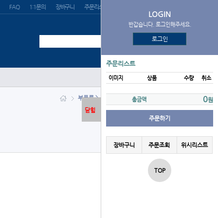
FAQ
1:1문의
장바구니
주문리스트
위시리스트
LOGIN
반갑습니다. 로그인해주세요.
로그인
주문리스트
이미지
상품
수량
취소
부품류 > 무드볼트/20여개
0
총금액
원
닫힘
주문하기
장바구니
주문조회
위시리스트
TOP