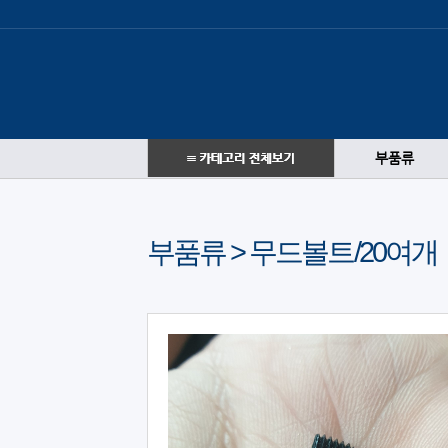
부품류
부품류 > 무드볼트/20여개