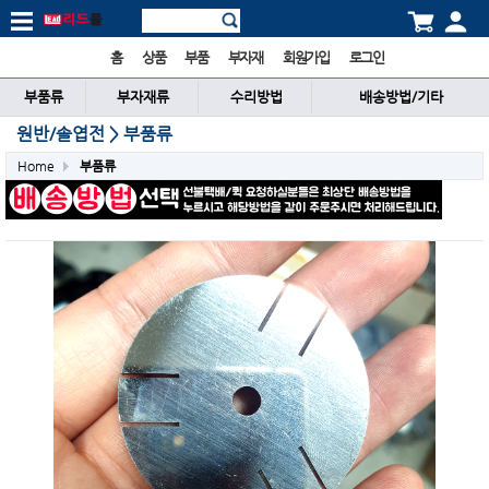
홈
상품
부품
부자재
회원가입
로그인
부품류
부자재류
수리방법
배송방법/기타
원반/솔엽전 > 부품류
Home
부품류