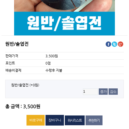
원반/솔엽전
판매가격
3,500원
포인트
0점
배송비결제
수령후 지불
원반/솔엽전
(+0원)
증가
감소
총 금액 : 3,500원
위시리스트
추천하기