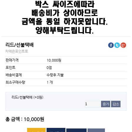
리드/선불택배
차액은포인트로
판매가격
10,000원
포인트
0점
배송비결제
수령후 지불
최소구매수량
1 개
리드/선불택배
(+0원)
증가
감소
총 금액 : 10,000원