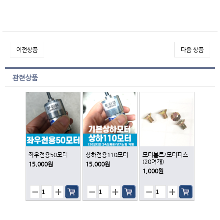
이전상품
다음 상품
관련상품
좌우전용50모터
상하전용110모터
모터볼트/모터피스
(20여개)
15,000원
15,000원
1,000원