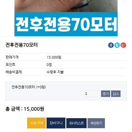
전후전용70모터
판매가격
15,000원
포인트
0점
배송비결제
수령후 지불
전후전용70모터
(+0원)
증가
감소
총 금액 : 15,000원
위시리스트
추천하기