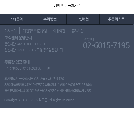
메인으로 돌아가기
1:1문의
수리방법
PC버전
주문리스트
회사소개
개인정보취급방침
이용약관
공지사항
고객센터 운영안내
고객센터
02-6015-7195
운영시간 : AM 09:00 ~ PM 06:00
점심시간 : 12:00~13:00 / 토.일.공휴일은 쉽니다.
무통장 입금 안내
국민은행 65810101692196 리드몰
회사명
리드몰
주소
서울 강서구 국회대로7길 126
사업자 등록번호
412-10-97537
대표
이영은
전화
02-6015-7195
팩스
통신판매업신고번호
2018-서울강서-0650호
개인정보관리책임자
이영은
Copyright ⓒ 2001~2026 리드몰. All Rights Reserved.