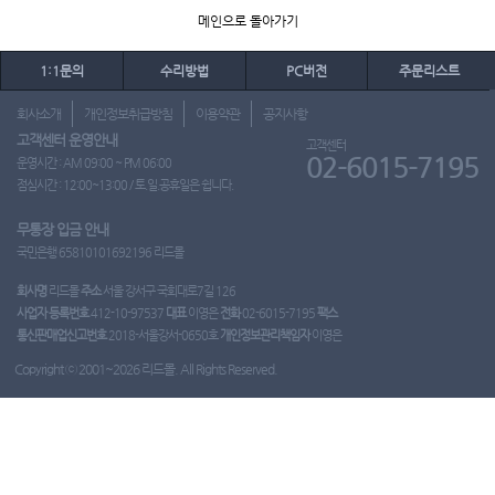
메인으로 돌아가기
1:1문의
수리방법
PC버전
주문리스트
회사소개
개인정보취급방침
이용약관
공지사항
고객센터 운영안내
고객센터
02-6015-7195
운영시간 : AM 09:00 ~ PM 06:00
점심시간 : 12:00~13:00 / 토.일.공휴일은 쉽니다.
무통장 입금 안내
국민은행 65810101692196 리드몰
회사명
리드몰
주소
서울 강서구 국회대로7길 126
사업자 등록번호
412-10-97537
대표
이영은
전화
02-6015-7195
팩스
통신판매업신고번호
2018-서울강서-0650호
개인정보관리책임자
이영은
Copyright ⓒ 2001~2026 리드몰. All Rights Reserved.