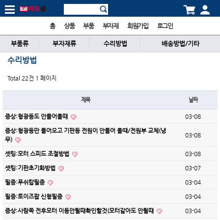
홈
상품
부품
부자재
회원가입
로그인
부품류
부자재류
수리방법
배송방법/기타
수리방법
Total 22건
1 페이지
제목
날짜
증상:형광등도 안들어올때
03-08
증상:형광등만 들어오고 기판등 전원이 안들어 올떄/전원부 교체(냉
03-08
무)
셋팅:모터 스피드 조절방법
03-08
셋팅:기판초기화방법
03-07
필증:푸쉬탑필증
03-04
필증:토이즈팝 신형필증
03-04
증상:사람쪽 전후모터 이동안될때확인할것(모터갈아도 안될때
03-04