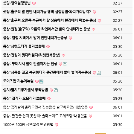
셋팅:영역설정방법
02-27
셋팅:출구턱 발 반만 내려가능 영역 설정방법-와리가리방지?
02-27
증상:출구턱 오른쪽 부근에서 잘 상승해서 천장에서 팍놓는 증상
02-27
증상:원점(출구턱) 오른쪽 라인에서만 발이 안내려가는 증상
06-01
증상: 일정 지역에서 발이 반만내려가는증상
06-01
증상:상하모터가 돌지않을때
05-30
증상:전원이 껏다켜질때(리셋반복증상)
05-30
증상: 투터치시 발이 안벌어지는 현상
06-01
증상:상품을 집고 복귀하다가 중간쯤에서 발이 벌어지는증상
06-01
토이즈팝 기본메뉴얼
05-30
설치)옆치기방지센서 장착방법
05-30
증상: 집게가 오므리지않을때
05-29
증상:집게발이 올라오면서 집는증상-솔교체요망/내용없음
06-01
증상: 물건을 잡지 못할떄- 솔레노이드 교체요망/내용없음
06-01
1000원 500원 금액설정 변경방법
05-30