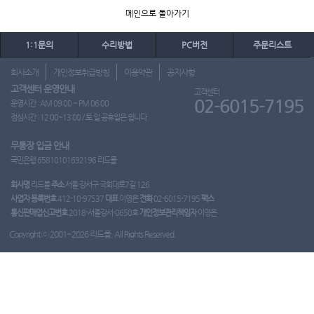
메인으로 돌아가기
1:1문의
수리방법
PC버전
주문리스트
회사소개
개인정보취급방침
이용약관
공지사항
고객센터 운영안내
고객센터
02-6015-7195
운영시간 : AM 09:00 ~ PM 06:00
점심시간 : 12:00~13:00 / 토.일.공휴일은 쉽니다.
무통장 입금 안내
국민은행 65810101692196 리드몰
회사명
리드몰
주소
서울 강서구 국회대로7길 126
사업자 등록번호
412-10-97537
대표
이영은
전화
02-6015-7195
팩스
통신판매업신고번호
2018-서울강서-0650호
개인정보관리책임자
이영은
Copyright ⓒ 2001~2026 리드몰. All Rights Reserved.