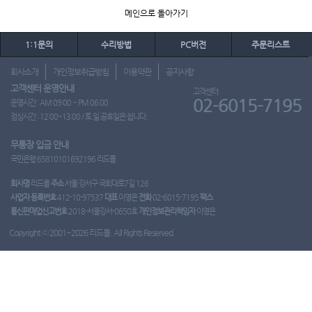
메인으로 돌아가기
1:1문의
수리방법
PC버전
주문리스트
회사소개
개인정보취급방침
이용약관
공지사항
고객센터 운영안내
고객센터
02-6015-7195
운영시간 : AM 09:00 ~ PM 06:00
점심시간 : 12:00~13:00 / 토.일.공휴일은 쉽니다.
무통장 입금 안내
국민은행 65810101692196 리드몰
회사명
리드몰
주소
서울 강서구 국회대로7길 126
사업자 등록번호
412-10-97537
대표
이영은
전화
02-6015-7195
팩스
통신판매업신고번호
2018-서울강서-0650호
개인정보관리책임자
이영은
Copyright ⓒ 2001~2026 리드몰. All Rights Reserved.