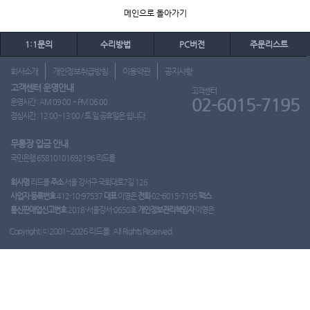
메인으로 돌아가기
1:1문의
수리방법
PC버전
주문리스트
회사소개
개인정보취급방침
이용약관
공지사항
고객센터 운영안내
고객센터
02-6015-7195
운영시간 : AM 09:00 ~ PM 06:00
점심시간 : 12:00~13:00 / 토.일.공휴일은 쉽니다.
무통장 입금 안내
국민은행 65810101692196 리드몰
회사명
리드몰
주소
서울 강서구 국회대로7길 126
사업자 등록번호
412-10-97537
대표
이영은
전화
02-6015-7195
팩스
통신판매업신고번호
2018-서울강서-0650호
개인정보관리책임자
이영은
Copyright ⓒ 2001~2026 리드몰. All Rights Reserved.