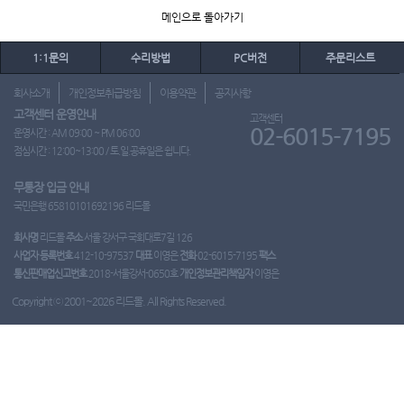
메인으로 돌아가기
1:1문의
수리방법
PC버전
주문리스트
회사소개
개인정보취급방침
이용약관
공지사항
고객센터 운영안내
고객센터
02-6015-7195
운영시간 : AM 09:00 ~ PM 06:00
점심시간 : 12:00~13:00 / 토.일.공휴일은 쉽니다.
무통장 입금 안내
국민은행 65810101692196 리드몰
회사명
리드몰
주소
서울 강서구 국회대로7길 126
사업자 등록번호
412-10-97537
대표
이영은
전화
02-6015-7195
팩스
통신판매업신고번호
2018-서울강서-0650호
개인정보관리책임자
이영은
Copyright ⓒ 2001~2026 리드몰. All Rights Reserved.