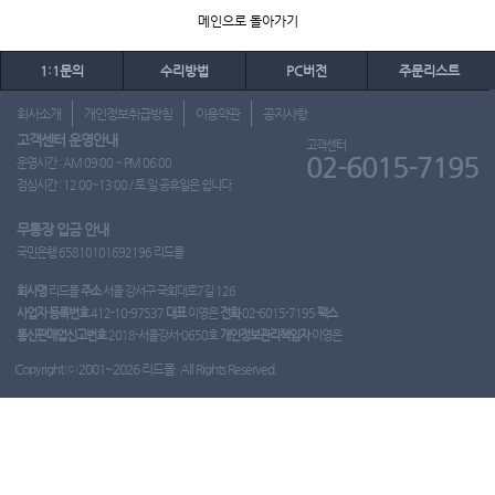
메인으로 돌아가기
1:1문의
수리방법
PC버전
주문리스트
회사소개
개인정보취급방침
이용약관
공지사항
고객센터 운영안내
고객센터
02-6015-7195
운영시간 : AM 09:00 ~ PM 06:00
점심시간 : 12:00~13:00 / 토.일.공휴일은 쉽니다.
무통장 입금 안내
국민은행 65810101692196 리드몰
회사명
리드몰
주소
서울 강서구 국회대로7길 126
사업자 등록번호
412-10-97537
대표
이영은
전화
02-6015-7195
팩스
통신판매업신고번호
2018-서울강서-0650호
개인정보관리책임자
이영은
Copyright ⓒ 2001~2026 리드몰. All Rights Reserved.