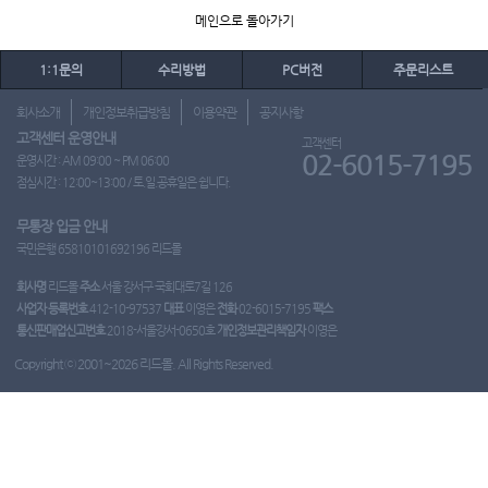
메인으로 돌아가기
1:1문의
수리방법
PC버전
주문리스트
회사소개
개인정보취급방침
이용약관
공지사항
고객센터 운영안내
고객센터
02-6015-7195
운영시간 : AM 09:00 ~ PM 06:00
점심시간 : 12:00~13:00 / 토.일.공휴일은 쉽니다.
무통장 입금 안내
국민은행 65810101692196 리드몰
회사명
리드몰
주소
서울 강서구 국회대로7길 126
사업자 등록번호
412-10-97537
대표
이영은
전화
02-6015-7195
팩스
통신판매업신고번호
2018-서울강서-0650호
개인정보관리책임자
이영은
Copyright ⓒ 2001~2026 리드몰. All Rights Reserved.