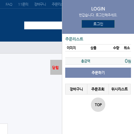
FAQ
1:1문의
장바구니
주문리스트
위시리스트
LOGIN
반갑습니다. 로그인해주세요.
로그인
주문리스트
이미지
상품
수량
취소
로그인
0
총금액
원
닫힘
주문하기
장바구니
주문조회
위시리스트
TOP