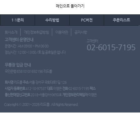
메인으로 돌아가기
1:1문의
수리방법
PC버전
주문리스트
회사소개
개인정보취급방침
이용약관
공지사항
고객센터 운영안내
고객센터
02-6015-7195
운영시간 : AM 09:00 ~ PM 06:00
점심시간 : 12:00~13:00 / 토.일.공휴일은 쉽니다.
무통장 입금 안내
국민은행 65810101692196 리드몰
회사명
리드몰
주소
서울 강서구 국회대로7길 126
사업자 등록번호
412-10-97537
대표
이영은
전화
02-6015-7195
팩스
통신판매업신고번호
2018-서울강서-0650호
개인정보관리책임자
이영은
Copyright ⓒ 2001~2026 리드몰. All Rights Reserved.