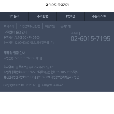
메인으로 돌아가기
1:1문의
수리방법
PC버전
주문리스트
회사소개
개인정보취급방침
이용약관
공지사항
고객센터 운영안내
고객센터
02-6015-7195
운영시간 : AM 09:00 ~ PM 06:00
점심시간 : 12:00~13:00 / 토.일.공휴일은 쉽니다.
무통장 입금 안내
국민은행 65810101692196 리드몰
회사명
리드몰
주소
서울 강서구 국회대로7길 126
사업자 등록번호
412-10-97537
대표
이영은
전화
02-6015-7195
팩스
통신판매업신고번호
2018-서울강서-0650호
개인정보관리책임자
이영은
Copyright ⓒ 2001~2026 리드몰. All Rights Reserved.