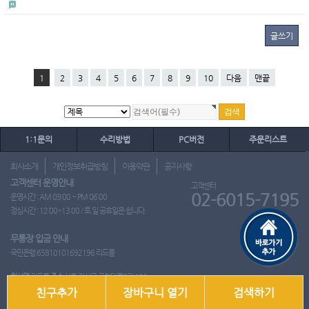
글쓰기
1
2
3
4
5
6
7
8
9
10
다음
맨끝
1:1문의
수리방법
PC버전
주문리스트
회사소개
개인정보취급방침
이용약관
공지사항
고객센터 운영안내
고객센터
02-6015-7195
운영시간 : AM 09:00 ~ PM 06:00
점심시간 : 12:00~13:00 / 토.일.공휴일은 쉽니다.
무통장 입금 안내
국민은행 65810101692196 리드몰
회사명
리드몰
주소
서울 강서구 국회대로7길 126
친구추가
장바구니 열기
검색하기
사업자 등록번호
412-10-97537
대표
이영은
전화
02-6015-7195
팩스
통신판매업신고번호
2018-서울강서-0650호
개인정보관리책임자
이영은