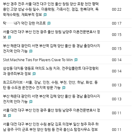
부산 경주 전주 서울 대전 대구 인천 울산 창원 양산 포항 천안 평택
용인 고양 성남 수원 일수, 미용학원, 가족사진, 점집, 한복대여, 독
00:22
학재수학원, 재회부적 정보
탁…… 내가 약간 강한 어조로
00:17
서울 대전 대구 부산 인천 광주 울산 창원 남양주 이혼전문변호사 정
00:15
보
부산 해운대 광안리 서면 부산역 김해 양산 울산 등 경남 출장마사지
00:15
전지역 안마 가능
Slot Machine Tips For Players Crave To Win
00:14
삼성동 대치동 영등포 여의도 노원 치과, 전주임플란트 대구정형외
00:14
과 광주피부과 정보
최고드라이브 - 서울, 강남, 인천, 수원, 부천, 안산, 하남, 화성, 동
00:13
탄 등 수도권 운전연수 전지역 방문 가능
부산 해운대 광안리 서면 부산역 김해 양산 울산 등 경남 출장마사지
00:13
전지역 안마 가능
서울 대전 대구 부산 인천 광주 울산 창원 남양주 이혼전문변호사 정
00:11
보
서울 대전 대구 부산 인천 수원 분당 김포 의정부 일산 청주 파주 하
남 광주 구미 군포 부천 양산 창원 등 전국 흥신소 탐정사무소 정보
00:11