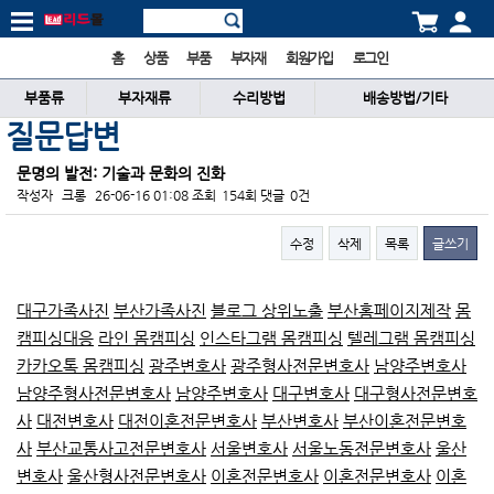
홈
상품
부품
부자재
회원가입
로그인
부품류
부자재류
수리방법
배송방법/기타
질문답변
문명의 발전: 기술과 문화의 진화
작성자
크롱
26-06-16 01:08
조회
154회
댓글
0건
수정
삭제
목록
글쓰기
본문
대구가족사진
부산가족사진
블로그 상위노출
부산홈페이지제작
몸
캠피싱대응
라인 몸캠피싱
인스타그램 몸캠피싱
텔레그램 몸캠피싱
카카오톡 몸캠피싱
광주변호사
광주형사전문변호사
남양주변호사
남양주형사전문변호사
남양주변호사
대구변호사
대구형사전문변호
사
대전변호사
대전이혼전문변호사
부산변호사
부산이혼전문변호
사
부산교통사고전문변호사
서울변호사
서울노동전문변호사
울산
변호사
울산형사전문변호사
이혼전문변호사
이혼전문변호사
이혼