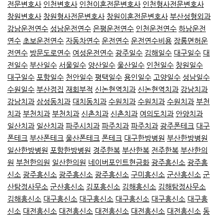
전문변호사
인천변호사
인천이혼전문변호사
인천형사전문변호사
창원변호사
창원형사전문변호사
창원이혼전문변호사
부산성형외과
강남운전연수
성남운전연수
은평운전연수
인천운전연수
하남운전
연수
초보운전연수
자동차연수
운전연수
운전연수비용
장롱면허운
전연수
방문도로연수
여성운전연수
광주일수
김해일수
대구일수
대
전일수
부산일수
서울일수
양산일수
울산일수
인천일수
창원일수
대구일수
포항일수
천안일수
평택일수
용인일수
고양일수
성남일수
수원일수
부산점집
재회부적
신논현역치과
신논현역치과
강남치과
강남치과
삼성동치과
대치동치과
수원치과
수원치과
수원치과
부천
치과
부천치과
부천치과
신촌치과
신촌치과
여의도치과
안양치과
일산치과
일산치과
파주시치과
파주치과
파주치과
광주폰테크
대구
폰테크
부산폰테크
울산폰테크
폰테크
대구한방병원
부산한방병원
일산한방병원
포항한방병원
경주한복
부산한복
전주한복
부산한의
원
부천한의원
일산한의원
네이버포인트현금화
광주흥신소
광주흥
신소
광주흥신소
광주흥신소
광주흥신소
구미흥신소
군산흥신소
군
산탐정사무소
군산흥신소
김포흥신소
김해흥신소
김해탐정사무소
김해흥신소
대구흥신소
대구흥신소
대구흥신소
대구흥신소
대구흥
신소
대전흥신소
대전흥신소
대전흥신소
대전흥신소
대전흥신소
동