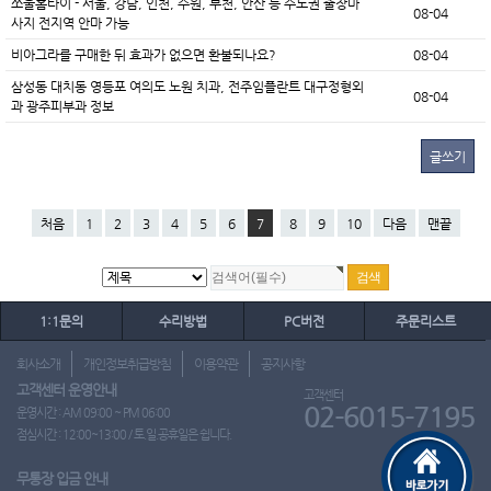
쏘울홈타이 - 서울, 강남, 인천, 수원, 부천, 안산 등 수도권 출장마
08-04
사지 전지역 안마 가능
비아그라를 구매한 뒤 효과가 없으면 환불되나요?
08-04
삼성동 대치동 영등포 여의도 노원 치과, 전주임플란트 대구정형외
08-04
과 광주피부과 정보
글쓰기
처음
1
2
3
4
5
6
7
8
9
10
다음
맨끝
1:1문의
수리방법
PC버전
주문리스트
회사소개
개인정보취급방침
이용약관
공지사항
고객센터 운영안내
고객센터
02-6015-7195
운영시간 : AM 09:00 ~ PM 06:00
점심시간 : 12:00~13:00 / 토.일.공휴일은 쉽니다.
무통장 입금 안내