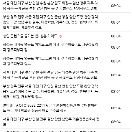
서울 대전 대구 부산 인천 수원 분당 김포 의정부 일산 청주 파주 하
08-04
남 광주 구미 군포 부천 양산 창원 등 전국 흥신소 탐정사무소 정보
부산 경주 전주 서울 대전 대구 인천 울산 창원 양산 포항 천안 평택
용인 고양 성남 수원 일수, 미용학원, 가족사진, 점집, 한복대여, 독
08-04
학재수학원, 재회부적 정보
성인 콘텐츠를 즐기는 법: 심층 가이드
08-04
삼성동 대치동 영등포 여의도 노원 치과, 전주임플란트 대구정형외
08-04
과 광주피부과 정보
삼성동 대치동 영등포 여의도 노원 치과, 전주임플란트 대구정형외
08-04
과 광주피부과 정보
서울 대전 대구 부산 인천 수원 분당 김포 의정부 일산 청주 파주 하
08-04
남 광주 구미 군포 부천 양산 창원 등 전국 흥신소 탐정사무소 정보
부산 경주 전주 서울 대전 대구 인천 울산 창원 양산 포항 천안 평택
용인 고양 성남 수원 일수, 미용학원, 가족사진, 점집, 한복대여, 독
08-04
학재수학원, 재회부적 정보
콜티켓 - ★O1O-9522-2211★ 모바일 문화상품권 현금화 컬쳐랜
08-04
드 해피머니 백화점 상품권 매입 수수료 상담
서울 대전 대구 부산 인천 광주 울산 창원 남양주 이혼전문변호사 정
08-04
보