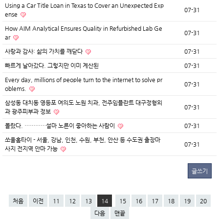
Using a Car Title Loan in Texas to Cover an Unexpected Exp
07-31
ense
How AIM Analytical Ensures Quality in Refurbished Lab Ge
07-31
ar
사랑과 감사: 삶의 가치를 깨닫다
07-31
빠르게 날아갔다. 그렇지만 이미 계산된
07-31
Every day, millions of people turn to the internet to solve pr
07-31
oblems.
삼성동 대치동 영등포 여의도 노원 치과, 전주임플란트 대구정형외
07-31
과 광주피부과 정보
몰랐다. …………설마 노른이 좋아하는 사람이
07-31
쏘울홈타이 - 서울, 강남, 인천, 수원, 부천, 안산 등 수도권 출장마
07-31
사지 전지역 안마 가능
글쓰기
처음
이전
11
12
13
14
15
16
17
18
19
20
다음
맨끝