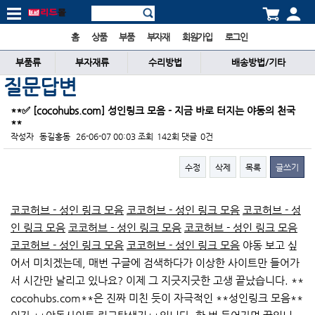
홈
상품
부품
부자재
회원가입
로그인
부품류
부자재류
수리방법
배송방법/기타
질문답변
**✅ [cocohubs.com] 성인링크 모음 - 지금 바로 터지는 야동의 천국
**
작성자
동길홍동
26-06-07 00:03
조회
142회
댓글
0건
수정
삭제
목록
글쓰기
본문
코코허브 - 성인 링크 모음
코코허브 - 성인 링크 모음
코코허브 - 성
인 링크 모음
코코허브 - 성인 링크 모음
코코허브 - 성인 링크 모음
코코허브 - 성인 링크 모음
코코허브 - 성인 링크 모음
야동 보고 싶
어서 미치겠는데, 매번 구글에 검색하다가 이상한 사이트만 들어가
서 시간만 날리고 있나요? 이제 그 지긋지긋한 고생 끝났습니다. **
cocohubs.com**은 진짜 미친 듯이 자극적인 **성인링크 모음**