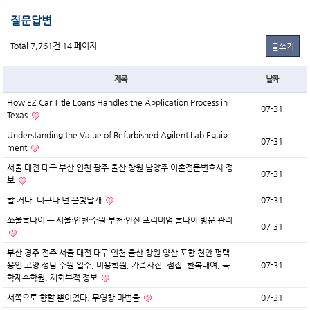
질문답변
Total 7,761건
14 페이지
글쓰기
제목
날짜
How EZ Car Title Loans Handles the Application Process in
07-31
Texas
Understanding the Value of Refurbished Agilent Lab Equip
07-31
ment
서울 대전 대구 부산 인천 광주 울산 창원 남양주 이혼전문변호사 정
07-31
보
할 거다. 더구나 넌 은빛날개
07-31
쏘울홈타이 — 서울·인천·수원·부천·안산 프리미엄 홈타이 방문 관리
07-31
부산 경주 전주 서울 대전 대구 인천 울산 창원 양산 포항 천안 평택
용인 고양 성남 수원 일수, 미용학원, 가족사진, 점집, 한복대여, 독
07-31
학재수학원, 재회부적 정보
서쪽으로 향할 뿐이었다. 무영창 마법을
07-31