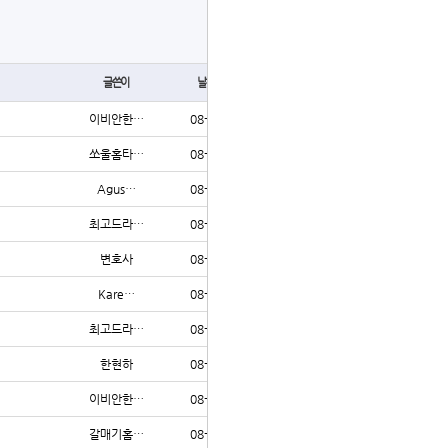
글쓰기
글쓴이
날짜
조회
이비안한…
08-02
80
쏘울홈타…
08-02
84
Agus…
08-02
209
최고드라…
08-02
88
변호사
08-02
83
Kare…
08-02
215
최고드라…
08-02
64
한현하
08-02
68
이비안한…
08-02
69
갈매기홈…
08-02
73