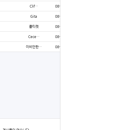
Clif…
08-02
126
Gita
08-02
202
콜티켓
08-01
83
Cece…
08-01
101
이비안한…
08-01
87
글쓰기
더보기