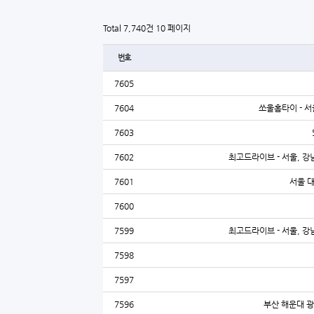
Total 7,740건
10 페이지
번호
7605
7604
쏘울홈타이 - 서
7603
7602
최고드라이브 - 서울, 강남
7601
서울 
7600
7599
최고드라이브 - 서울, 강남
7598
7597
7596
부산 해운대 광