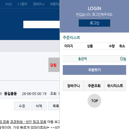
FAQ
1:1문의
장바구니
주문리스트
위시리스트
LOGIN
반갑습니다. 로그인해주세요.
로그인
주문리스트
이미지
상품
수량
취소
0
총금액
원
닫힘
주문하기
장바구니
주문조회
위시리스트
자
동길홍동
26-06-05 00:19
조회
121회
댓글
0건
TOP
수정
삭제
목록
글쓰기
크 모음
코코허브 - 성인 링크 모음
야동 보고 싶어서 미치겠
장 노골적이며, 가장 빠르게 업데이트되는 **성인링크**들이 한