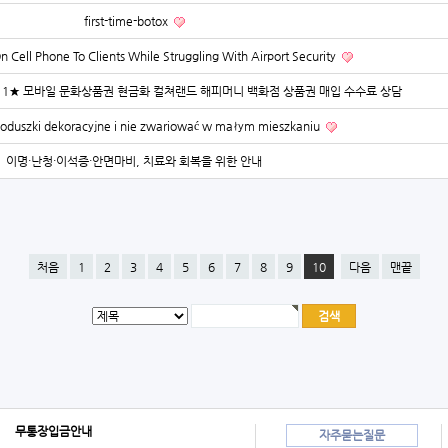
first-time-botox
n Cell Phone To Clients While Struggling With Airport Security
-2211★ 모바일 문화상품권 현금화 컬쳐랜드 해피머니 백화점 상품권 매입 수수료 상담
poduszki dekoracyjne i nie zwariować w małym mieszkaniu
이명·난청·이석증·안면마비, 치료와 회복을 위한 안내
처음
1
2
3
4
5
6
7
8
9
10
다음
맨끝
무통장입금안내
자주묻는질문