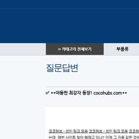
부품류
질문답변
✅ **야동판 최강자 등장! cocohubs.com**
코코허브 - 성인 링크 모음
코코허브 - 성인 링크 모음
코코허
는데, 매번 사이트 찾아 헤매고 있냐? 이제 그 지옥 같은 검색