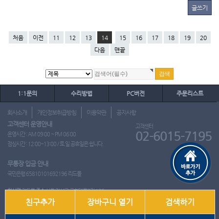
글쓰기
처음
이전
11
12
13
14
15
16
17
18
19
20
다음
맨끝
1:1문의
수리방법
PC버전
주문리스트
회사소개
개인정보취급방침
이용약관
공지사항
고객센터 운영안내
고객센터
02-6015-7195
운영시간 : AM 09:00 ~ PM 06:00
점심시간 : 12:00~13:00 / 토.일.공휴일은 쉽니다.
무통장 입금 안내
국민은행 65810101692196 리드몰
회사명
리드몰
주소
서울 강서구 국회대로7길 126
친구추가
장바구니 열기
검색하기
사업자 등록번호
412-10-97537
대표
이영은
전화
02-6015-7195
팩스
통신판매업신고번호
2018-서울강서-0650호
개인정보관리책임자
이영은