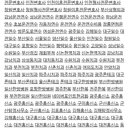
전문변호사
인천변호사
인천이혼전문변호사
인천형사전문변호사
창원변호사
창원형사전문변호사
창원이혼전문변호사
부산성형외과
강남운전연수
성남운전연수
은평운전연수
인천운전연수
하남운전
연수
초보운전연수
자동차연수
운전연수
운전연수비용
장롱면허운
전연수
방문도로연수
여성운전연수
광주일수
김해일수
대구일수
대
전일수
부산일수
서울일수
양산일수
울산일수
인천일수
창원일수
대구일수
포항일수
천안일수
평택일수
용인일수
고양일수
성남일수
수원일수
부산점집
재회부적
신논현역치과
신논현역치과
강남치과
강남치과
삼성동치과
대치동치과
수원치과
수원치과
수원치과
부천
치과
부천치과
부천치과
신촌치과
신촌치과
여의도치과
안양치과
일산치과
일산치과
파주시치과
파주치과
파주치과
광주폰테크
대구
폰테크
부산폰테크
울산폰테크
폰테크
대구한방병원
부산한방병원
일산한방병원
포항한방병원
경주한복
부산한복
전주한복
부산한의
원
부천한의원
일산한의원
네이버포인트현금화
광주흥신소
광주흥
신소
광주흥신소
광주흥신소
광주흥신소
구미흥신소
군산흥신소
군
산탐정사무소
군산흥신소
김포흥신소
김해흥신소
김해탐정사무소
김해흥신소
대구흥신소
대구흥신소
대구흥신소
대구흥신소
대구흥
신소
대전흥신소
대전흥신소
대전흥신소
대전흥신소
대전흥신소
동