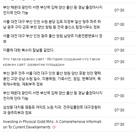
부산 해운대 광안리 서면 부산역 김해 양산 울산 등 경남 출장마사지
07-30
전지역 안마 가능
서울 대전 대구 부산 인천 수원 분당 김포 의정부 일산 청주 파주 하
07-30
남 광주 구미 군포 부천 양산 창원 등 전국 흥신소 탐정사무소 정보
서울 대전 대구 부산 인천 광주 울산 창원 남양주 이혼전문변호사 정
07-30
보
이들에 대한 복수의 칼날을 갈았다.
07-30
Что такое кракен сайт - История создания что такое
07-30
кракен сайт: развитие площадки
부산 경주 전주 서울 대전 대구 인천 울산 창원 양산 포항 천안 평택
용인 고양 성남 수원 일수, 미용학원, 가족사진, 점집, 한복대여, 독
07-30
학재수학원, 재회부적 정보
부산 해운대 광안리 서면 부산역 김해 양산 울산 등 경남 출장마사지
07-30
전지역 안마 가능
삼성동 대치동 영등포 여의도 노원 치과, 전주임플란트 대구정형외
07-30
과 광주피부과 정보
Investing in Physical Gold IRAs: A Comprehensive Informati
07-30
on To Current Developments