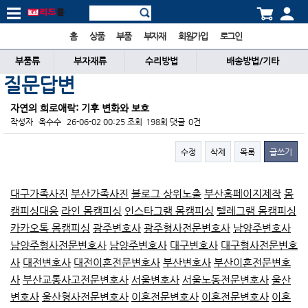
홈
상품
부품
부자재
회원가입
로그인
부품류
부자재류
수리방법
배송방법/기타
질문답변
자연의 희로애락: 기후 변화와 보호
작성자
옥수수
26-06-02 00:25
조회
198회
댓글
0건
수정
삭제
목록
글쓰기
본문
대구가족사진
부산가족사진
블로그 상위노출
부산홈페이지제작
몸
캠피싱대응
라인 몸캠피싱
인스타그램 몸캠피싱
텔레그램 몸캠피싱
카카오톡 몸캠피싱
광주변호사
광주형사전문변호사
남양주변호사
남양주형사전문변호사
남양주변호사
대구변호사
대구형사전문변호
사
대전변호사
대전이혼전문변호사
부산변호사
부산이혼전문변호
사
부산교통사고전문변호사
서울변호사
서울노동전문변호사
울산
변호사
울산형사전문변호사
이혼전문변호사
이혼전문변호사
이혼