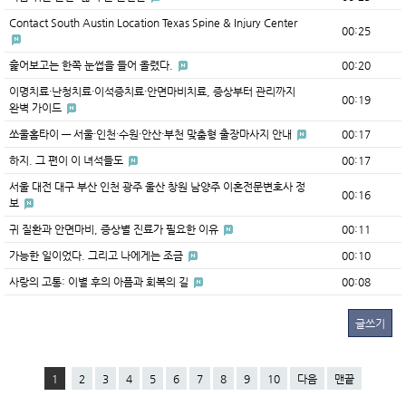
Contact South Austin Location Texas Spine & Injury Center
00:25
훑어보고는 한쪽 눈썹을 들어 올렸다.
00:20
이명치료·난청치료·이석증치료·안면마비치료, 증상부터 관리까지
00:19
완벽 가이드
쏘울홈타이 — 서울·인천·수원·안산·부천 맞춤형 출장마사지 안내
00:17
하지. 그 편이 이 녀석들도
00:17
서울 대전 대구 부산 인천 광주 울산 창원 남양주 이혼전문변호사 정
00:16
보
귀 질환과 안면마비, 증상별 진료가 필요한 이유
00:11
가능한 일이었다. 그리고 나에게는 조금
00:10
사랑의 고통: 이별 후의 아픔과 회복의 길
00:08
글쓰기
1
2
3
4
5
6
7
8
9
10
다음
맨끝