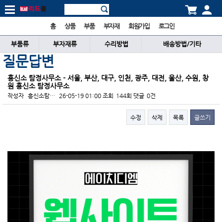
홈
상품
부품
부자재
회원가입
로그인
부품류
부자재류
수리방법
배송방법/기타
질문답변
흥신소 탐정사무소 - 서울, 부산, 대구, 인천, 광주, 대전, 울산, 수원, 창
원 흥신소 탐정사무소
작성자
흥신소탐…
26-05-19 01:00
조회
144회
댓글
0건
수정
삭제
목록
글쓰기
본문