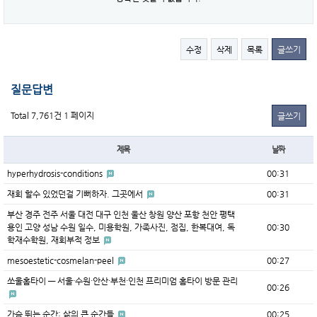
수정
삭제
목록
글쓰기
질문답변
Total 7,761건
1 페이지
글쓰기
제목
날짜
hyperhydrosis-conditions
00:31
재회 할수 있었던걸 기뻐하자. 그곳에서
00:31
부산 경주 전주 서울 대전 대구 인천 울산 창원 양산 포항 천안 평택
용인 고양 성남 수원 일수, 미용학원, 가족사진, 점집, 한복대여, 독
00:30
학재수학원, 재회부적 정보
mesoestetic-cosmelan-peel
00:27
쏘울홈타이 — 서울·수원·안산·부천·인천 프리미엄 홈타이 방문 관리
00:26
가슴 뛰는 순간: 삶의 큰 순간들
00:25