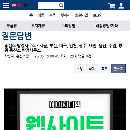
홈
상품
부품
부자재
회원가입
로그인
부품류
부자재류
수리방법
배송방법/기타
질문답변
흥신소 탐정사무소 - 서울, 부산, 대구, 인천, 광주, 대전, 울산, 수원, 창
원 흥신소 탐정사무소
작성자
흥신소탐…
26-05-19 00:45
조회
129회
댓글
0건
수정
삭제
목록
글쓰기
본문