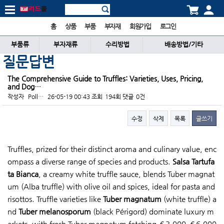
홈
상품
부품
부자재
회원가입
로그인
부품류
부자재류
수리방법
배송방법/기타
질문답변
The Comprehensive Guide to Truffles: Varieties, Uses, Pricing,
and Dog…
작성자
Poll…
26-05-19 00:43
조회
194회
댓글
0건
수정
삭제
목록
글쓰기
본문
Truffles, prized for their distinct aroma and culinary value, enc
ompass a diverse range of species and products.
Salsa Tartufa
ta Bianca
, a creamy white truffle sauce, blends Tuber magnat
um (Alba truffle) with olive oil and spices, ideal for pasta and
risottos. Truffle varieties like
Tuber magnatum
(white truffle) a
nd
Tuber melanosporum
(black Périgord) dominate luxury m
arkets, with fresh Tuber magnatum fetching €3,000–€6,000