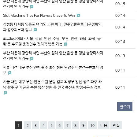
부산 해운대 광안리 서면 부산역 김해 양산 울산 등 경남 출장마사지
00:15
전지역 안마 가능
Slot Machine Tips For Players Crave To Win
00:14
삼성동 대치동 영등포 여의도 노원 치과, 전주임플란트 대구정형외
00:14
과 광주피부과 정보
최고드라이브 - 서울, 강남, 인천, 수원, 부천, 안산, 하남, 화성, 동
00:13
탄 등 수도권 운전연수 전지역 방문 가능
부산 해운대 광안리 서면 부산역 김해 양산 울산 등 경남 출장마사지
00:13
전지역 안마 가능
서울 대전 대구 부산 인천 광주 울산 창원 남양주 이혼전문변호사 정
00:11
보
서울 대전 대구 부산 인천 수원 분당 김포 의정부 일산 청주 파주 하
남 광주 구미 군포 부천 양산 창원 등 전국 흥신소 탐정사무소 정보
00:11
글쓰기
1
2
3
4
5
6
7
8
9
10
다음
맨끝