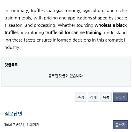
In summary, truffles span gastronomy, agriculture, and niche
training tools, with pricing and applications shaped by specie
s, season, and processing. Whether sourcing
wholesale black
truffles
or exploring
truffle oil for canine
training
, understand
ing these facets ensures informed decisions in this aromatic i
ndustry.
댓글목록
등록된 댓글이 없습니다.
수정
삭제
목록
글쓰기
질문답변
Total 7,698건
1 페이지
글쓰기